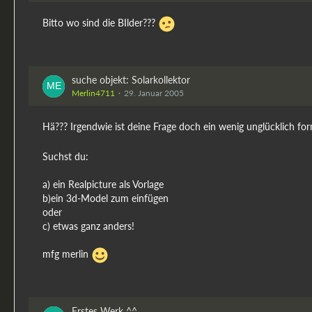
Bitto wo sind die BIlder???
suche objekt: Solarkollektor
Merlin4711
29. Januar 2005
Hä??? Irgendwie ist deine Frage doch ein wenig unglücklich form
Suchst du:
a) ein Realpicture als Vorlage
b)ein 3d-Model zum einfügen
oder
c) etwas ganz anders!
mfg merlin
Erstes Werk ^^