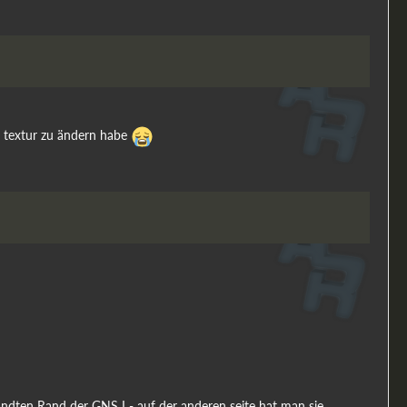
r textur zu ändern habe
wandten Rand der GNS I - auf der anderen seite hat man sie