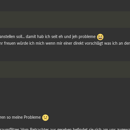
anstellen soll... damit hab ich seit eh und jeh probleme
ehr freuen würde ich mich wenn mir einer direkt vorschlägt was ich an de
turen so meine Probleme
eltraumflitzer. Vom Betrachter aus gesehen befindet sie sich am uns zuge