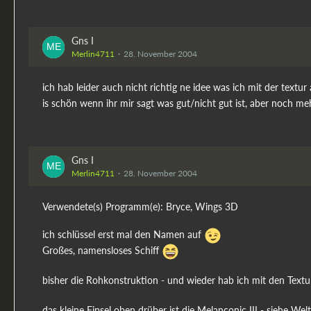
Gns I
Merlin4711
28. November 2004
ich hab leider auch nicht richtig ne idee was ich mit der textur 
is schön wenn ihr mir sagt was gut/nicht gut ist, aber noch m
Gns I
Merlin4711
28. November 2004
Verwendete(s) Programm(e): Bryce, Wings 3D
ich schlüssel erst mal den Namen auf
Großes, namensloses Schiff
bisher die Rohkonstruktion - und wieder hab ich mit den Tex
das kleine Fipsel oben drüber ist die Melanconic III - siehe W