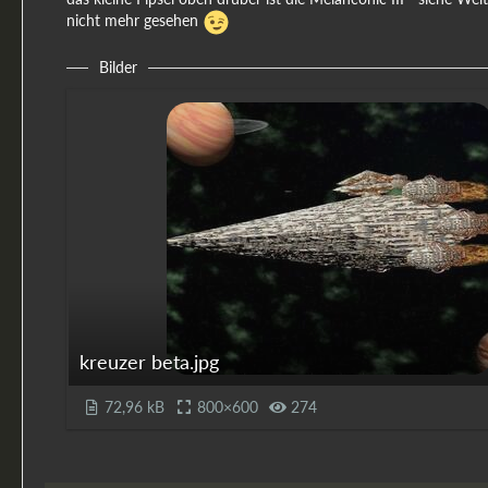
nicht mehr gesehen
Bilder
kreuzer beta.jpg
72,96 kB
800×600
274