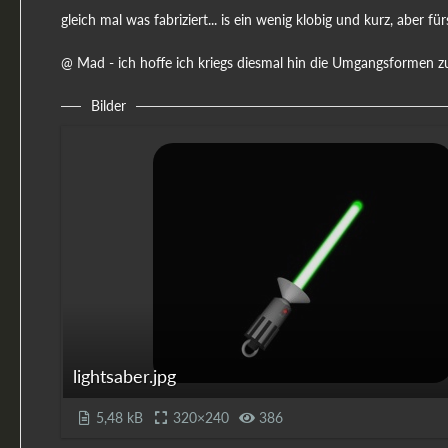
gleich mal was fabriziert... is ein wenig klobig und kurz, aber für
@ Mad - ich hoffe ich kriegs diesmal hin die Umgangsformen z
Bilder
lightsaber.jpg
5,48 kB
320×240
386