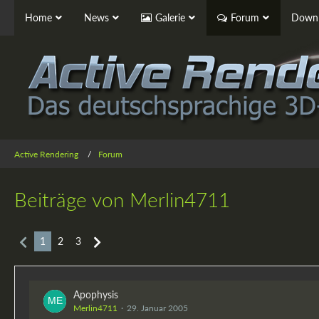
Home
News
Galerie
Forum
Downl
Active Rendering
Forum
Beiträge von Merlin4711
1
2
3
Apophysis
Merlin4711
29. Januar 2005