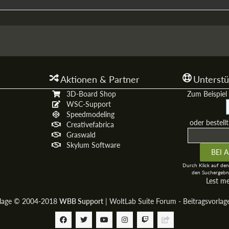
Aktionen & Partner
Unterstü
3D-Board Shop
Zum Beispiel 
WSC-Support
Speedmodeling
oder bestell
Creativefabrica
Graswald
Skylum Software
Durch Klick auf den
den Suchergebni
Lest m
rlage © 2004-2018
WBB Support
|
WoltLab Suite Forum - Beitragsvorla