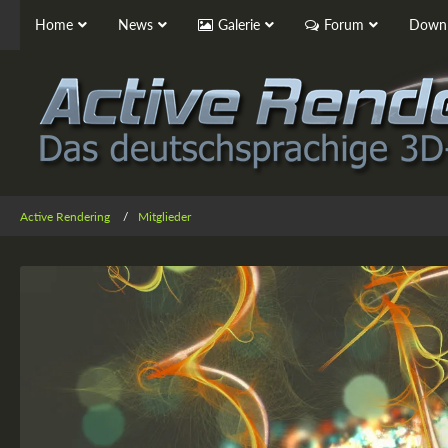
Home
News
Galerie
Forum
Downl
Active Rendering
Mitglieder