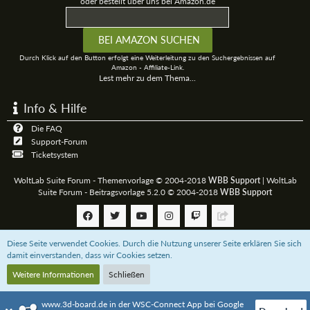
oder bestellt über uns bei Amazon.de
Durch Klick auf den Button erfolgt eine Weiterleitung zu den Suchergebnissen auf
Amazon - Affiliate-Link.
Lest mehr zu dem Thema...
Info & Hilfe
Die FAQ
Support-Forum
Ticketsystem
WoltLab Suite Forum - Themenvorlage © 2004-2018
WBB Support
|
WoltLab
Suite Forum - Beitragsvorlage 5.2.0 © 2004-2018
WBB Support
Diese Seite verwendet Cookies. Durch die Nutzung unserer Seite erklären Sie sich
Community-Software:
WoltLab Suite™
damit einverstanden, dass wir Cookies setzen.
Weitere Informationen
Schließen
Unterstützt das 3D-Board mit einer
Paypal-Zahlung
oder bestellt über uns bei
Amazon.de
www.3d-board.de in der WSC-Connect App bei Google