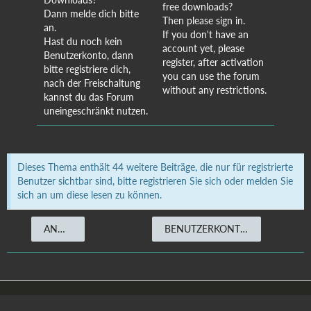
free downloads?
Dann melde dich bitte
Then please sign in.
an.
If you don't have an
Hast du noch kein
account yet, please
Benutzerkonto, dann
register, after activation
bitte registriere dich,
you can use the forum
nach der Freischaltung
without any restrictions.
kannst du das Forum
uneingeschränkt nutzen.
Dieses Thema enthält 44 weitere Beiträge, die nur für registrierte
Benutzer sichtbar sind, bitte registrieren Sie sich oder melden Sie
sich an um diese lesen zu können.
ANMELDEN
BENUTZERKONTO ERSTELLEN