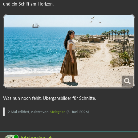
und ein Schiff am Horizon.
Was nun noch fehlt, Übergansbilder für Schnitte.
2 Mal editiert, zuletzt von
Melegrian
(
3. Juni 2026
)
Online
Melegrian