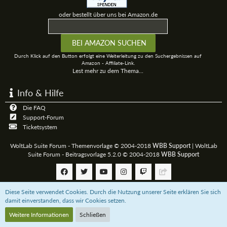
oder bestellt über uns bei Amazon.de
Durch Klick auf den Button erfolgt eine Weiterleitung zu den Suchergebnissen auf
Amazon - Affiliate-Link.
Lest mehr zu dem Thema...
Info & Hilfe
Die FAQ
Support-Forum
Ticketsystem
WoltLab Suite Forum - Themenvorlage © 2004-2018
WBB Support
|
WoltLab
Suite Forum - Beitragsvorlage 5.2.0 © 2004-2018
WBB Support
Diese Seite verwendet Cookies. Durch die Nutzung unserer Seite erklären Sie sich
Community-Software:
WoltLab Suite™
damit einverstanden, dass wir Cookies setzen.
Weitere Informationen
Schließen
Unterstützt das 3D-Board mit einer
Paypal-Zahlung
oder bestellt über uns bei