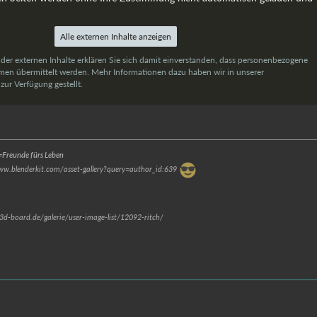
Alle externen Inhalte anzeigen
 der externen Inhalte erklären Sie sich damit einverstanden, dass personenbezogene
rmen übermittelt werden. Mehr Informationen dazu haben wir in unserer
ur Verfügung gestellt.
Freunde fürs Leben
www.blenderkit.com/asset-gallery?query=author_id:639
.3d-board.de/galerie/user-image-list/12092-ritch/