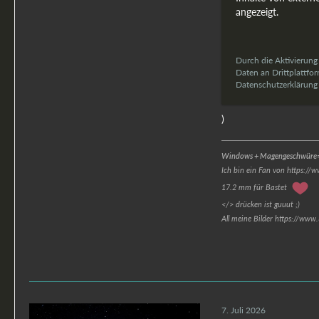
angezeigt.
Durch die Aktivierung
Daten an Drittplattfo
Datenschutzerklärung z
)
Windows + Magengeschwüre=
Ich bin ein Fan von https://
17.2 mm für Bastet
</> drücken ist guuut ;)
All meine Bilder https://www
7. Juli 2026