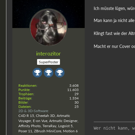
Ich müsste lügen, wür
Man kann ja nicht all
Klingt fast wie der Al
Macht er nur Cover od
interozitor
SuperPoster
Reaktionen
3.608
Punkte
11.603
Trophäen
29
Beiträge
1.334
Bilder
30
Dateien
25
2D & 3D-Software
C4D R 15, Cheetah 3D, Artmatic
Voyager, E-on Vue, Artmatic Designer,
Affinity Photo, TerraRay, Logoist 5,
Wer nicht kann, 
Poser 11, ZBrush MiniCore, Motion 6