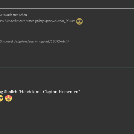
Freunde fürs Leben
www.blenderkit.com/asset-gallery?query=author_id:639
.3d-board.de/galerie/user-image-list/12092-ritch/
g ähnlich "Hendrix mit Clapton-Elementen"