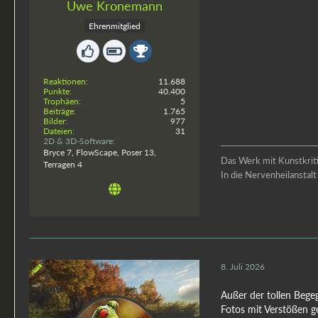
Uwe Kronemann
Ehrenmitglied
Reaktionen
11.688
Punkte
40.400
Trophäen
5
Beiträge
1.765
Bilder
977
Dateien
31
2D & 3D-Software
Bryce 7, FlowScape, Poser 13,
Das Werk mit Kunstkritik
Terragen 4
In die Nervenheilansta
8. Juli 2026
Außer der tollen Begeg
Fotos mit Verstößen g