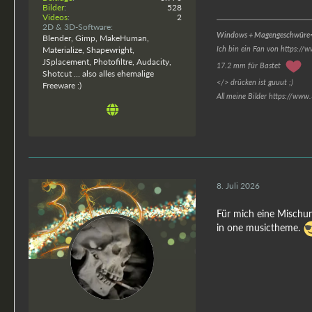
Bilder
528
Videos
2
2D & 3D-Software
Windows + Magengeschwüre=
Blender, Gimp, MakeHuman,
Ich bin ein Fan von https://
Materialize, Shapewright,
JSplacement, Photofiltre, Audacity,
17.2 mm für Bastet
Shotcut ... also alles ehemalige
</> drücken ist guuut ;)
Freeware :)
All meine Bilder https://www
8. Juli 2026
Für mich eine Mischun
in one musictheme.