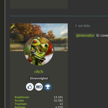
7. Juli 2026
interozitor
Er cover
ritch
Ehrenmitglied
Reaktionen
13.181
Punkte
52.582
Trophäen
12
Beiträge
6.970