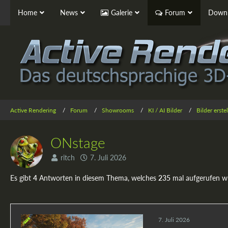
Home
News
Galerie
Forum
Downl
Active Rendering
Forum
Showrooms
KI / AI Bilder
Bilder erst
ONstage
ritch
7. Juli 2026
Es gibt
4
Antworten in diesem Thema, welches
235
mal aufgerufen w
7. Juli 2026