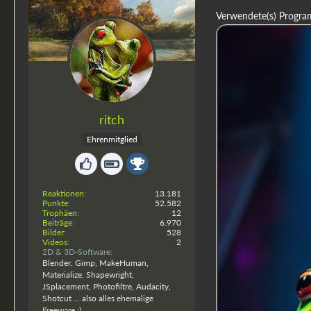
Verwendete(s) Progra
ritch
Ehrenmitglied
Reaktionen
13.181
Punkte
52.582
Trophäen
12
Beiträge
6.970
Bilder
528
Videos
2
2D & 3D-Software
Blender, Gimp, MakeHuman,
Materialize, Shapewright,
JSplacement, Photofiltre, Audacity,
Shotcut ... also alles ehemalige
Freeware :)