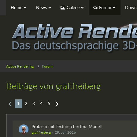
Home
News
Galerie
Forum
Downl
Active Rendering
Forum
Beiträge von graf.freiberg
1
2
3
4
5
Problem mit Texturen bei fbx- Modell
graf.freiberg
29. Juli 2026