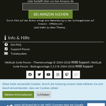
oder bestellt über uns bei Amazon.de
Durch Klick auf den Button erfolgt eine Weiterleitung zu den Suchergebnissen auf
Amazon - Affiliate-Link.
Lest mehr zu dem Thema...
Info & Hilfe
Die FAQ
Support-Forum
Ticketsystem
WoltLab Suite Forum - Themenvorlage © 2004-2018
WBB Support
|
WoltLab
Suite Forum - Beitragsvorlage 5.2.0 © 2004-2018
WBB Support
Diese Seite verwendet Cookies. Durch die Nutzung unserer Seite erklären Sie sich
Community-Software:
WoltLab Suite™
damit einverstanden, dass wir Cookies setzen.
Weitere Informationen
Schließen
Unterstützt das 3D-Board mit einer
Paypal-Zahlung
oder bestellt über uns bei
Amazon.de
www.3d-board.de in der WSC-Connect App bei Google