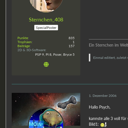
Sternchen_408
SpecialPoster
Punkte
835
Trophäen
1
Ein Sternchen im Welta
Beiträge
157
2D & 3D-Software
PSP 9, PI 8, Poser, Bryce 5
Einmal editiert, zuletzt
1. Dezember 2006
Hallo Psych,
kannste alle 3 voll für 
Bild1: