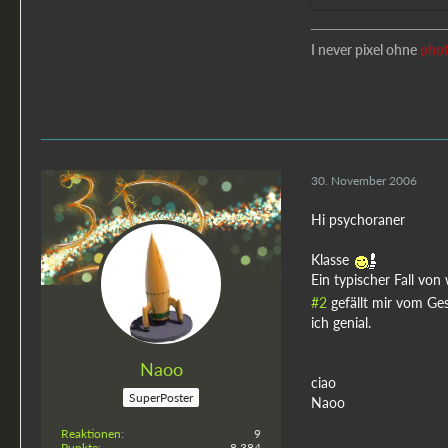
I never pixel ohne
pho
30. November 2006
Hi psychoraner
Klasse
Ein typischer Fall von 
#2
gefällt mir vom Ge
ich genial.
Naoo
ciao
SuperPoster
Naoo
Reaktionen
9
Punkte
8.384