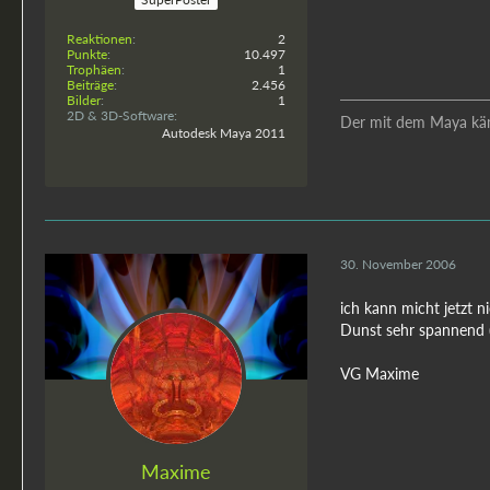
Reaktionen
2
Punkte
10.497
Trophäen
1
Beiträge
2.456
Bilder
1
2D & 3D-Software
Der mit dem Maya kä
Autodesk Maya 2011
30. November 2006
ich kann micht jetzt n
Dunst sehr spannend (
VG Maxime
Maxime