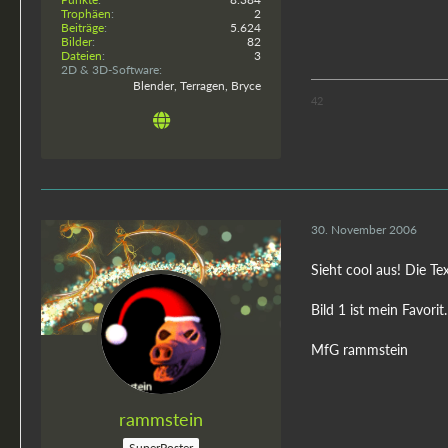
Trophäen
2
Beiträge
5.624
Bilder
82
Dateien
3
2D & 3D-Software
Blender, Terragen, Bryce
42
30. November 2006
Sieht cool aus! Die Tex
Bild 1 ist mein Favorit.
MfG rammstein
rammstein
SuperPoster