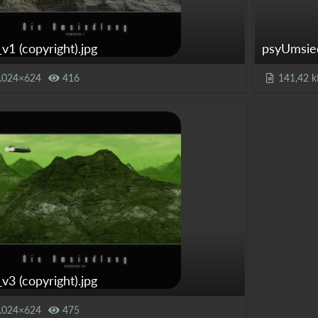
1 (copyright).jpg
psyUmsied
.024×624
416
141,42 k
3 (copyright).jpg
.024×624
475