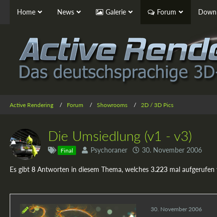
Home
News
Galerie
Forum
Downl
Active Rendering
Forum
Showrooms
2D / 3D Pics
Die Umsiedlung (v1 - v3)
Psychoraner
30. November 2006
Final
Es gibt
8
Antworten in diesem Thema, welches
3.223
mal aufgerufen
30. November 2006