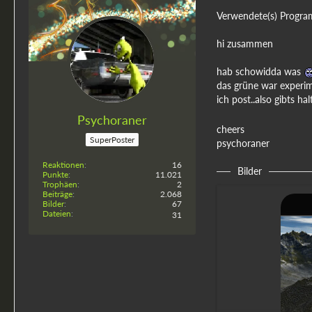
Verwendete(s) Progra
hi zusammen
hab schowidda was
das grüne war experim
ich post..also gibts hal
Psychoraner
cheers
SuperPoster
psychoraner
Reaktionen
16
Bilder
Punkte
11.021
Trophäen
2
Beiträge
2.068
Bilder
67
Dateien
31