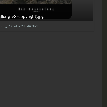
lung_v2 (copyright).jpg
B
1.024×624
363