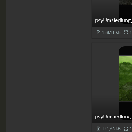
psyUmsiedlung_v
188,11 kB
1
psyUmsiedlung_v
121,66 kB
1