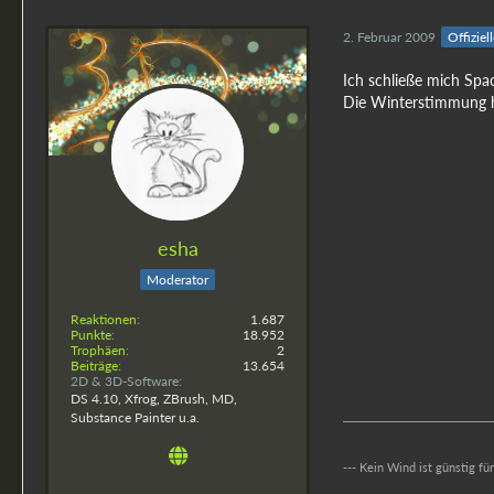
2. Februar 2009
Offiziel
Ich schließe mich Spa
Die Winterstimmung ha
esha
Moderator
Reaktionen
1.687
Punkte
18.952
Trophäen
2
Beiträge
13.654
2D & 3D-Software
DS 4.10, Xfrog, ZBrush, MD,
Substance Painter u.a.
--- Kein Wind ist günstig fü