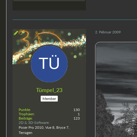
2. Februar 2009
Tümpel_23
Member
Punkte
130
Trophäen
1
Beiträge
123
2D & 3D-Software
Poser Pro 2010, Vue 8, Bryce 7,
Terragen