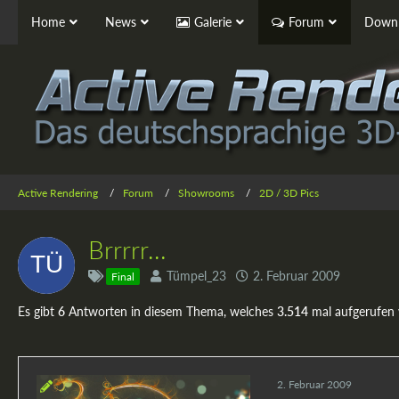
Home
News
Galerie
Forum
Downl
Active Rendering
Forum
Showrooms
2D / 3D Pics
Brrrrr...
Tümpel_23
2. Februar 2009
Final
Es gibt
6
Antworten in diesem Thema, welches
3.514
mal aufgerufen
2. Februar 2009