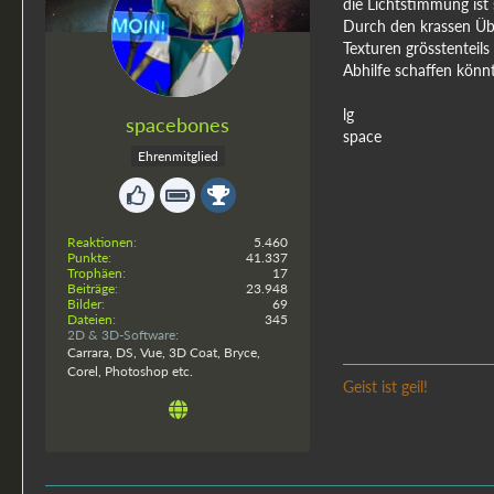
die Lichtstimmung ist
Durch den krassen Üb
Texturen grösstenteils
Abhilfe schaffen könn
lg
spacebones
space
Ehrenmitglied
Reaktionen
5.460
Punkte
41.337
Trophäen
17
Beiträge
23.948
Bilder
69
Dateien
345
2D & 3D-Software
Carrara, DS, Vue, 3D Coat, Bryce,
Corel, Photoshop etc.
Geist ist geil!