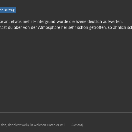
ler Beitrag
ce an: etwas mehr Hintergrund würde die Szene deutlich aufwerten.
st du aber von der Atmosphäre her sehr schön getroffen, so ähnlich sch
r den, der nicht weiß, in welchen Hafen er will. ---
(Seneca)