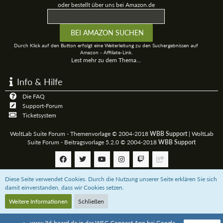
oder bestellt über uns bei Amazon.de
Durch Klick auf den Button erfolgt eine Weiterleitung zu den Suchergebnissen auf
Amazon - Affiliate-Link.
Lest mehr zu dem Thema...
Info & Hilfe
Die FAQ
Support-Forum
Ticketsystem
WoltLab Suite Forum - Themenvorlage © 2004-2018
WBB Support
|
WoltLab
Suite Forum - Beitragsvorlage 5.2.0 © 2004-2018
WBB Support
Diese Seite verwendet Cookies. Durch die Nutzung unserer Seite erklären Sie sich
Community-Software:
WoltLab Suite™
damit einverstanden, dass wir Cookies setzen.
Weitere Informationen
Schließen
Unterstützt das 3D-Board mit einer
Paypal-Zahlung
oder bestellt über uns bei
Amazon.de
www.3d-board.de in der WSC-Connect App bei Google