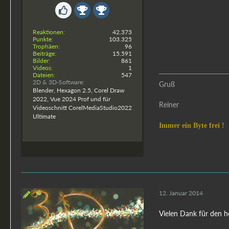
Reaktionen
42.373
Punkte
103.325
Trophäen
96
Beiträge
15.591
Bilder
861
Videos
1
Dateien
547
2D & 3D-Software
Gruß
Blender, Hexagon 2.5, Corel Draw
2022, Vue 2024 Prof und für
Reiner
Videoschnitt CorelMediaStudio2022
Ultimate
Immer ein Byte frei !
12. Januar 2014
Vielen Dank für den h