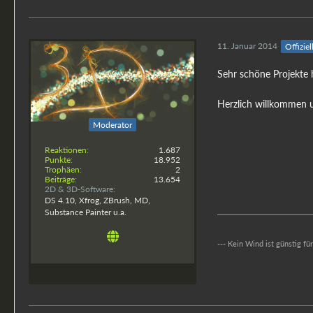
11. Januar 2014
Offiziel
Sehr schöne Projekte 
esha
Herzlich willkommen u
Moderator
Reaktionen
1.687
Punkte
18.952
Trophäen
2
Beiträge
13.654
2D & 3D-Software
DS 4.10, Xfrog, ZBrush, MD,
Substance Painter u.a.
--- Kein Wind ist günstig fü