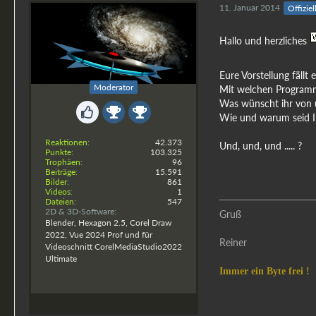
11. Januar 2014
Offiziel
Hallo und herzliches
rjordan
Eure Vorstellung fällt
Moderator
Mit welchen Programm
Was wünscht ihr von 
Wie und warum seid Ih
Reaktionen
42.373
Und, und, und ..... ?
Punkte
103.325
Trophäen
96
Beiträge
15.591
Bilder
861
Videos
1
Dateien
547
2D & 3D-Software
Gruß
Blender, Hexagon 2.5, Corel Draw
2022, Vue 2024 Prof und für
Reiner
Videoschnitt CorelMediaStudio2022
Ultimate
Immer ein Byte frei !