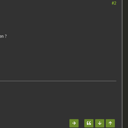
#2
en ?