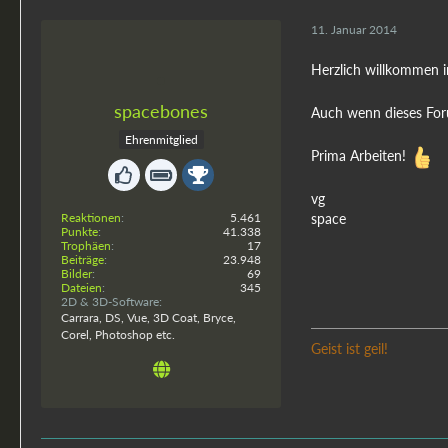
11. Januar 2014
Herzlich willkommen 
spacebones
Auch wenn dieses Foru
Ehrenmitglied
Prima Arbeiten!
vg
Reaktionen
5.461
space
Punkte
41.338
Trophäen
17
Beiträge
23.948
Bilder
69
Dateien
345
2D & 3D-Software
Carrara, DS, Vue, 3D Coat, Bryce,
Corel, Photoshop etc.
Geist ist geil!