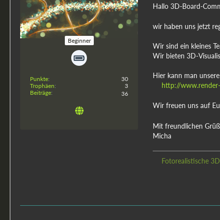
Hallo 3D-Board-Comm
rendervision
wir haben uns jetzt re
Beginner
Wir sind ein kleines T
Wir bieten 3D-Visualis
Hier kann man unsere
Punkte
30
http://www.render-
Trophäen
3
Beiträge
36
Wir freuen uns auf E
Mit freundlichen Grüß
Micha
Fotorealistische 3D