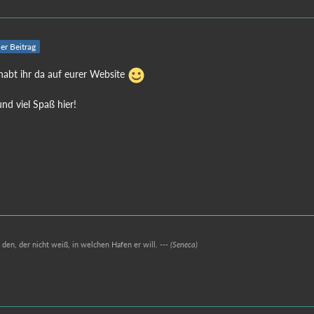
ler Beitrag
habt ihr da auf eurer Website
nd viel Spaß hier!
r den, der nicht weiß, in welchen Hafen er will. ---
(Seneca)