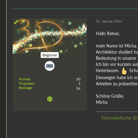
11. Januar 2014
Hallo Reiner,
rendervision
mein Name ist Micha. 
Architektur studiert 
Beginner
Bedeutung in unserer 
Ich bin vor kurzem au
hinterlassen.
Schad
Deswegen habe ich mic
Punkte
30
Trophäen
3
Arbeiten zu präsentie
Beiträge
36
Schöne Grüße,
Micha
Fotorealistische 3D