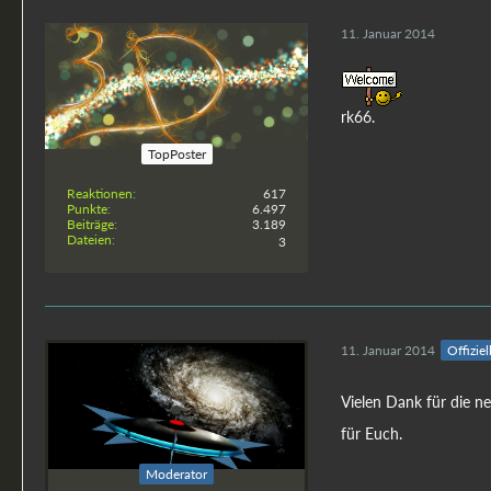
11. Januar 2014
rk66.
rk66
TopPoster
Reaktionen
617
Punkte
6.497
Beiträge
3.189
Dateien
3
11. Januar 2014
Offiziel
Vielen Dank für die n
für Euch.
rjordan
Moderator