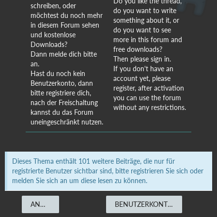
Do you like the thread,
schreiben, oder
do you want to write
möchtest du noch mehr
something about it, or
in diesem Forum sehen
do you want to see
und kostenlose
more in this forum and
Downloads?
free downloads?
Dann melde dich bitte
Then please sign in.
an.
If you don't have an
Hast du noch kein
account yet, please
Benutzerkonto, dann
register, after activation
bitte registriere dich,
you can use the forum
nach der Freischaltung
without any restrictions.
kannst du das Forum
uneingeschränkt nutzen.
Dieses Thema enthält 101 weitere Beiträge, die nur für
registrierte Benutzer sichtbar sind, bitte registrieren Sie sich oder
melden Sie sich an um diese lesen zu können.
ANMELDEN
BENUTZERKONTO ERSTELLEN