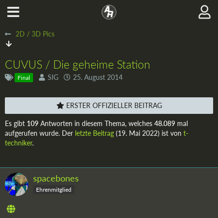
2D / 3D Pics
CUVUS / Die geheime Station
SIG
25. August 2014
Final
ERSTER OFFIZIELLER BEITRAG
Es gibt
109
Antworten in diesem Thema, welches
48.089
mal
aufgerufen wurde. Der
letzte Beitrag
(
19. Mai 2022
) ist von
t-
techniker
.
spacebones
Ehrenmitglied