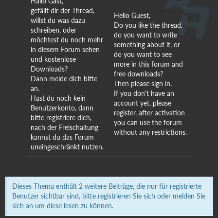
Hallo Gast,
gefällt dir der Thread,
Hello Guest,
willst du was dazu
Do you like the thread,
schreiben, oder
do you want to write
möchtest du noch mehr
something about it, or
in diesem Forum sehen
do you want to see
und kostenlose
more in this forum and
Downloads?
free downloads?
Dann melde dich bitte
Then please sign in.
an.
If you don't have an
Hast du noch kein
account yet, please
Benutzerkonto, dann
register, after activation
bitte registriere dich,
you can use the forum
nach der Freischaltung
without any restrictions.
kannst du das Forum
uneingeschränkt nutzen.
Dieses Thema enthält 2 weitere Beiträge, die nur für registrierte
Benutzer sichtbar sind, bitte registrieren Sie sich oder melden Sie
sich an um diese lesen zu können.