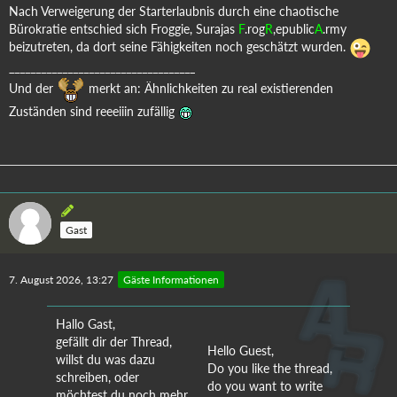
Nach Verweigerung der Starterlaubnis durch eine chaotische
Bürokratie entschied sich Froggie, Surajas
F
.rog
R
,epublic
A
.rmy
beizutreten, da dort seine Fähigkeiten noch geschätzt wurden.
___________________________________
Und der
merkt an: Ähnlichkeiten zu real existierenden
Zuständen sind reeeiiin zufällig
Gast
7. August 2026, 13:27
Gäste Informationen
Hallo Gast,
gefällt dir der Thread,
Hello Guest,
willst du was dazu
Do you like the thread,
schreiben, oder
do you want to write
möchtest du noch mehr