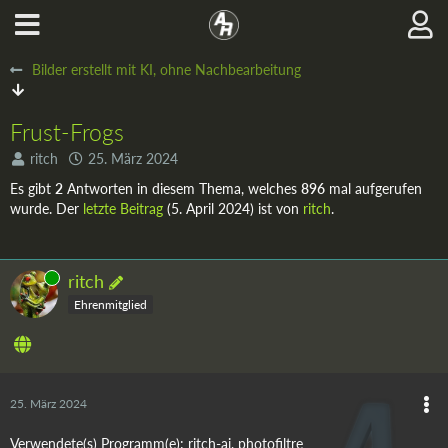
Bilder erstellt mit KI, ohne Nachbearbeitung
Frust-Frogs
ritch
25. März 2024
Es gibt
2
Antworten in diesem Thema, welches
896
mal aufgerufen
wurde. Der
letzte Beitrag
(
5. April 2024
) ist von
ritch
.
Online
ritch
Ehrenmitglied
25. März 2024
Verwendete(s) Programm(e): ritch-ai, photofiltre