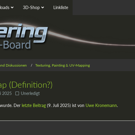
oads
3D-Shop
Linkliste
 und Diskussionen
Texturing, Painting & UV-Mapping
p (Definition?)
li 2025
Unerledigt
 wurde. Der
letzte Beitrag
(
9. Juli 2025
) ist von
Uwe Kronemann
.