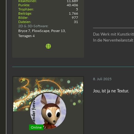
Reaktionen
11.689
Punkte
40.406
Trophäen
5
Beiträge
1.766
Bilder
977
Dateien
31
2D & 3D-Software
Bryce 7, FlowScape, Poser 13,
Das Werk mit Kunstkritik
Terragen 4
In die Nervenheilansta
8. Juli 2025
Jou, ist ja ne Textur.
Online