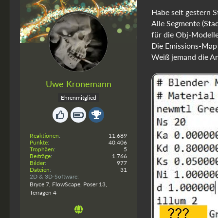
Habe seit gestern S
Alle Segmente (Stadt
für die Obj-Modelle
Die Emissions-Map 
Weiß jemand die An
Uwe Kronemann
Ehrenmitglied
Reaktionen
11.689
Punkte
40.406
Trophäen
5
Beiträge
1.766
Bilder
977
Dateien
31
2D & 3D-Software
Bryce 7, FlowScape, Poser 13,
Terragen 4