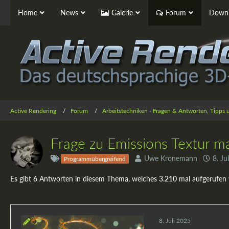
Home
News
Galerie
Forum
Downl
Active Rendering
Forum
Arbeitstechniken - Fragen & Antworten, Tipps
Frage zu Emissions Textur ma
Uwe Kronemann
8. Ju
Programmübergreifend
Es gibt
6
Antworten in diesem Thema, welches
3.210
mal aufgerufen
8. Juli 2025