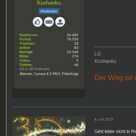
Kushanku
Moderator
Reaktionen
26.685
Punkte
78.359
Trophäen
18
Artikel
83
Beiträge
25.568
LG
Bilder
174
Videos
5
Kushanku
Dateien
46
2D & 3D-Software
Blender, Carrara 8.5 PRO, Filterforge
Der Weg ist 
8. Juli 2025
Geht leider nicht in P