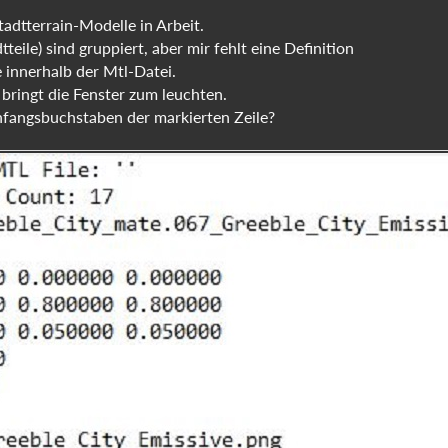
tadtterrain-Modelle in Arbeit.
teile) sind gruppiert, aber mir fehlt eine Definition
 innerhalb der Mtl-Datei.
bringt die Fenster zum leuchten.
fangsbuchstaben der markierten Zeile?