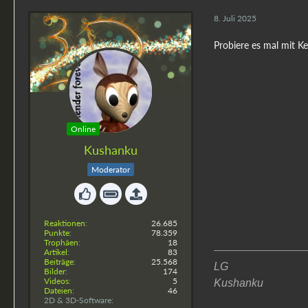
8. Juli 2025
Probiere es mal mit Ke
Online
Kushanku
Moderator
Reaktionen
26.685
Punkte
78.359
Trophäen
18
Artikel
83
Beiträge
25.568
LG
Bilder
174
Videos
5
Kushanku
Dateien
46
2D & 3D-Software