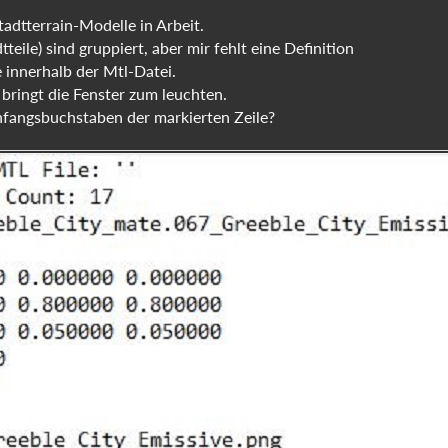
tadtterrain-Modelle in Arbeit.
teile) sind gruppiert, aber mir fehlt eine Definition
 innerhalb der Mtl-Datei.
bringt die Fenster zum leuchten.
fangsbuchstaben der markierten Zeile?