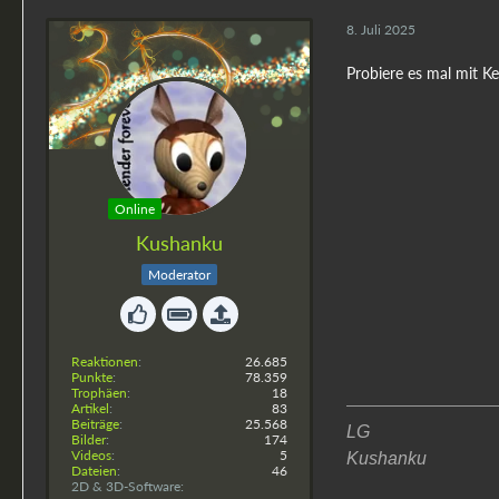
8. Juli 2025
Probiere es mal mit Ke
Online
Kushanku
Moderator
Reaktionen
26.685
Punkte
78.359
Trophäen
18
Artikel
83
Beiträge
25.568
LG
Bilder
174
Videos
5
Kushanku
Dateien
46
2D & 3D-Software