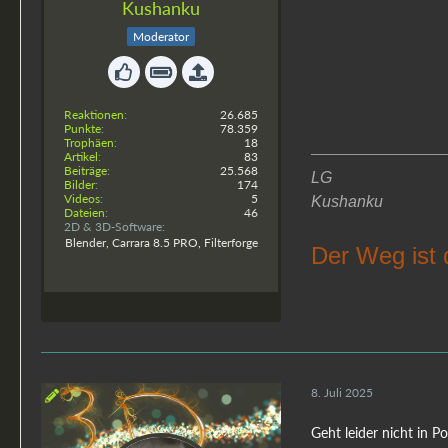
Kushanku
Moderator
Reaktionen
26.685
Punkte
78.359
Trophäen
18
Artikel
83
Beiträge
25.568
LG
Bilder
174
Videos
5
Kushanku
Dateien
46
2D & 3D-Software
Blender, Carrara 8.5 PRO, Filterforge
Der Weg ist 
8. Juli 2025
Geht leider nicht in P