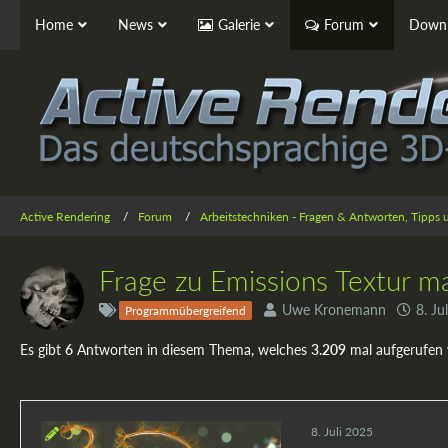
Home
News
Galerie
Forum
Downl
Active Rendering
Forum
Arbeitstechniken - Fragen & Antworten, Tipps
Frage zu Emissions Textur ma
Uwe Kronemann
8. Ju
Programmübergreifend
Es gibt
6
Antworten in diesem Thema, welches
3.209
mal aufgerufen
8. Juli 2025