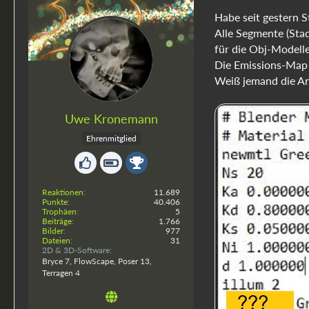
Habe seit gestern S
Alle Segmente (Stadt
für die Obj-Modelle
Die Emissions-Map 
Weiß jemand die An
Uwe Kronemann
Ehrenmitglied
Reaktionen
11.689
Punkte
40.406
Trophäen
5
Beiträge
1.766
Bilder
977
Dateien
31
2D & 3D-Software
Bryce 7, FlowScape, Poser 13,
Terragen 4