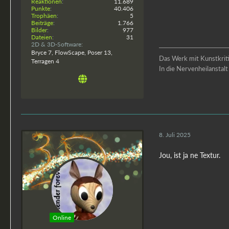
Reaktionen
11.689
Punkte
40.406
Trophäen
5
Beiträge
1.766
Bilder
977
Dateien
31
2D & 3D-Software
Bryce 7, FlowScape, Poser 13,
Das Werk mit Kunstkritik
Terragen 4
In die Nervenheilansta
8. Juli 2025
Jou, ist ja ne Textur.
Online