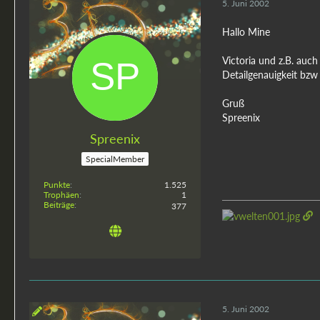
5. Juni 2002
Hallo Mine
Victoria und z.B. auch
Detailgenauigkeit bzw
Gruß
Spreenix
Spreenix
SpecialMember
Punkte
1.525
Trophäen
1
Beiträge
377
5. Juni 2002