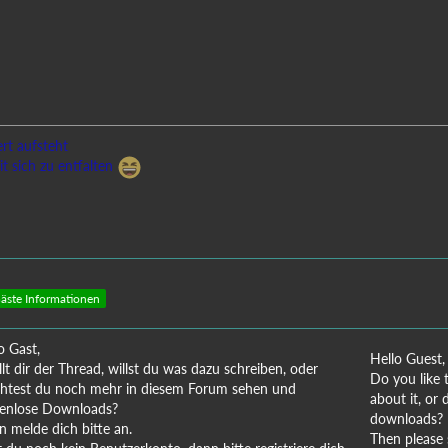
rt aufsteht
t sich zu entfalten
äste Informationen
o Gast,
Hello Guest,
llt dir der Thread, willst du was dazu schreiben, oder
Do you like 
test du noch mehr in diesem Forum sehen und
about it, or
tenlose Downloads?
downloads?
 melde dich bitte an.
Then please s