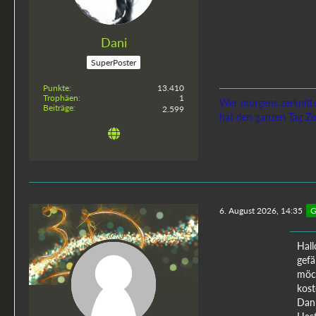
Dani
SuperPoster
Punkte
13.410
Trophäen
1
Wer morgens zerknitte
Beiträge
2.599
hat den ganzen Tag Zei
6. August 2026, 14:35
G
Hall
gefä
möch
kos
Dann