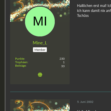
Hallöchen erst mal! I
ich kann damit nix anf
Tschüss
Mine_L
Member
Punkte
230
Trophäen
1
Beiträge
33
5. Juni 2002