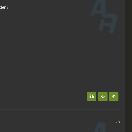
aden?
#5