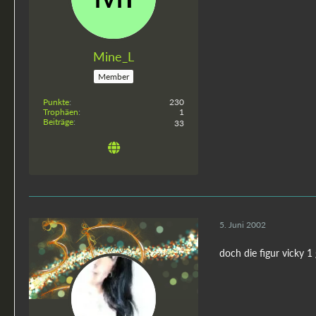
Mine_L
Member
Punkte
230
Trophäen
1
Beiträge
33
5. Juni 2002
doch die figur vicky 1 