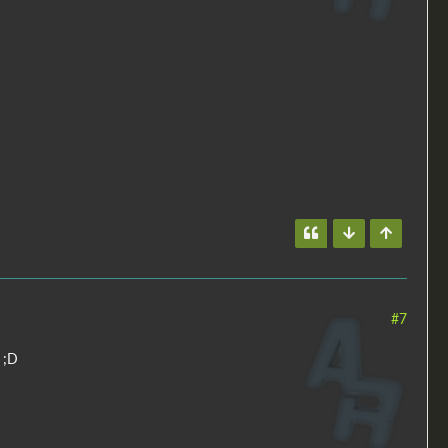
#7
 ;D