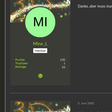
Danke, aber muss man
Mine_L
Member
Punkte
230
Trophäen
1
Beiträge
33
5. Juni 2002