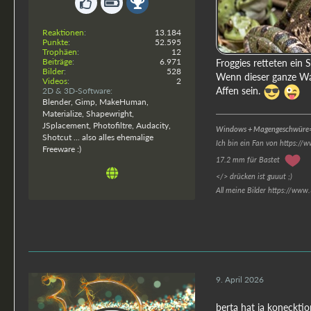
Reaktionen
13.184
Punkte
52.595
Trophäen
12
Beiträge
6.971
Froggies retteten ein
Bilder
528
Wenn dieser ganze Wah
Videos
2
Affen sein.
2D & 3D-Software
Blender, Gimp, MakeHuman,
Materialize, Shapewright,
JSplacement, Photofiltre, Audacity,
Windows + Magengeschwüre=
Shotcut ... also alles ehemalige
Ich bin ein Fan von https://
Freeware :)
17.2 mm für Bastet
</> drücken ist guuut ;)
All meine Bilder https://www
9. April 2026
berta hat ja koneckti