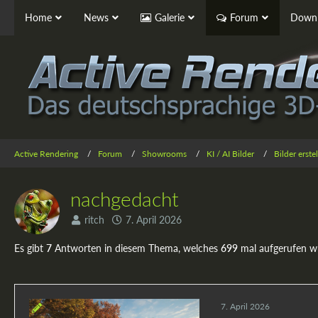
Home
News
Galerie
Forum
Downl
Active Rendering
Forum
Showrooms
KI / AI Bilder
Bilder erst
nachgedacht
ritch
7. April 2026
Es gibt
7
Antworten in diesem Thema, welches
699
mal aufgerufen w
7. April 2026