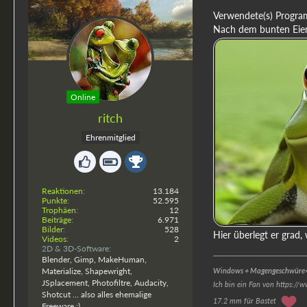
Verwendete(s) Progra
Nach dem bunten Eierz
Online
ritch
Ehrenmitglied
Reaktionen
13.184
Punkte
52.595
Trophäen
12
Beiträge
6.971
Bilder
528
Hier überlegt er grad
Videos
2
2D & 3D-Software
Blender, Gimp, MakeHuman,
Materialize, Shapewright,
Windows + Magengeschwüre=
JSplacement, Photofiltre, Audacity,
Ich bin ein Fan von https://
Shotcut ... also alles ehemalige
17.2 mm für Bastet
Freeware :)