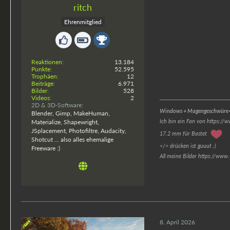
ritch
Ehrenmitglied
Reaktionen
13.184
Punkte
52.595
Trophäen
12
Beiträge
6.971
Bilder
528
Videos
2
2D & 3D-Software
Windows + Magengeschwüre=
Blender, Gimp, MakeHuman,
Ich bin ein Fan von https://
Materialize, Shapewright,
JSplacement, Photofiltre, Audacity,
17.2 mm für Bastet
Shotcut ... also alles ehemalige
</> drücken ist guuut ;)
Freeware :)
All meine Bilder https://www
8. April 2026