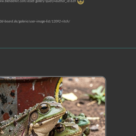
www.blenderkit.com/asset-gallery?query=author_id:639
.3d-board.de/galerie/user-image-list/12092-ritch/