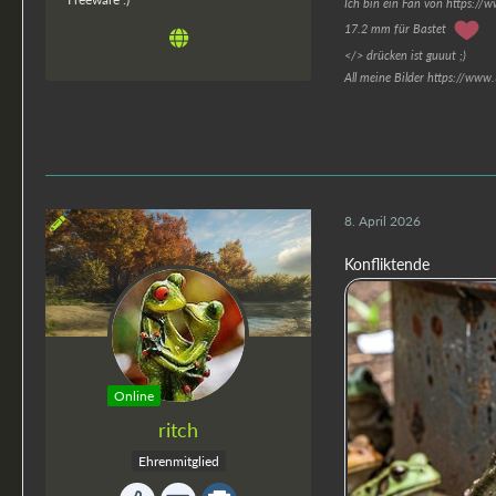
Ich bin ein Fan von https://
17.2 mm für Bastet
</> drücken ist guuut ;)
All meine Bilder https://www
8. April 2026
Konfliktende
Online
ritch
Ehrenmitglied