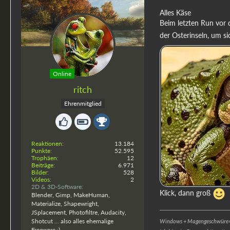
Alles Käse
Beim letzten Run vor 
der Osterinseln, um s
Online
ritch
Ehrenmitglied
Reaktionen
13.184
Punkte
52.595
Trophäen
12
Beiträge
6.971
Bilder
528
Videos
2
2D & 3D-Software
Klick, dann groß
Blender, Gimp, MakeHuman,
Materialize, Shapewright,
JSplacement, Photofiltre, Audacity,
Shotcut ... also alles ehemalige
Windows + Magengeschwüre=
Freeware :)