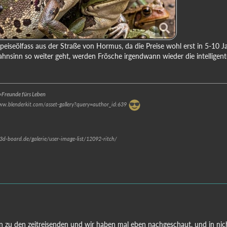
 Speiseölfass aus der Straße von Hormus, da die Preise wohl erst in 5-10
nsinn so weiter geht, werden Frösche irgendwann wieder die intelligen
Freunde fürs Leben
www.blenderkit.com/asset-gallery?query=author_id:639
.3d-board.de/galerie/user-image-list/12092-ritch/
on zu den zeitreisenden und wir haben mal eben nachgeschaut, und in ni