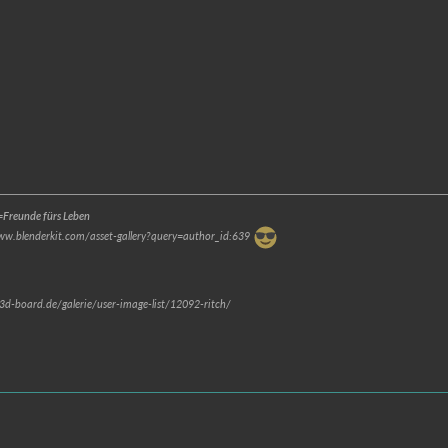
Freunde fürs Leben
www.blenderkit.com/asset-gallery?query=author_id:639
.3d-board.de/galerie/user-image-list/12092-ritch/