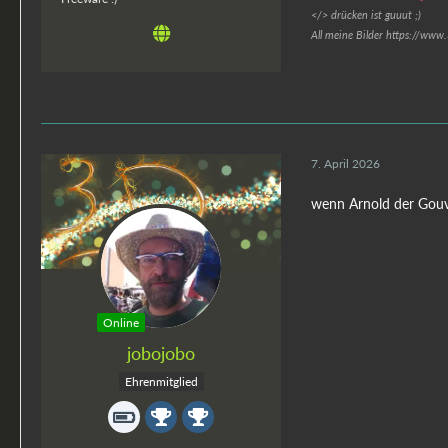
</> drücken ist guuut ;)
All meine Bilder https://www
7. April 2026
wenn Arnold der Gouv
Online
jobojobo
Ehrenmitglied