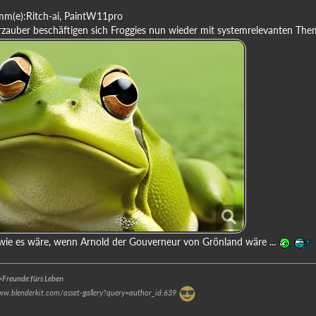
mm(e):Ritch-ai, PaintW11pro
auber beschäftigen sich Froggies nun wieder mit systemrelevanten Them
, wie es wäre, wenn Arnold der Gouverneur von Grönland wäre ...
Freunde fürs Leben
www.blenderkit.com/asset-gallery?query=author_id:639