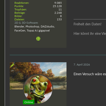
Reaktionen
9.085
Punkte
25.128
Trophäen
11
Beiträge
2.248
Bilder
8
Dateien
153
2D & 3D-Software
Freiheit den Daten!
Blender, Photoshop, DAZstudio,
FaceGen, Topaz A.I.gigapixel
Hier könnt ihr eine V
7. April 2026
Einen Versuch wäre es
Online