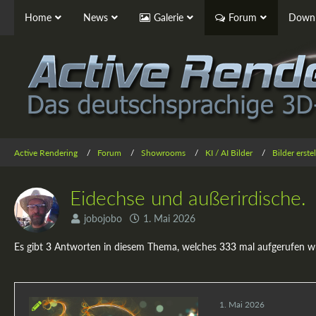
Home
News
Galerie
Forum
Downl
Active Rendering
Forum
Showrooms
KI / AI Bilder
Bilder erst
Eidechse und außerirdische.
jobojobo
1. Mai 2026
Es gibt
3
Antworten in diesem Thema, welches
333
mal aufgerufen w
1. Mai 2026