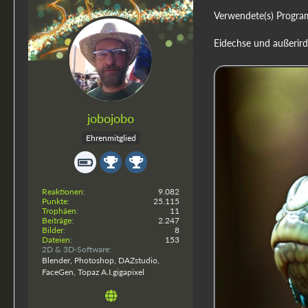
Verwendete(s) Progra
Eidechse und außerird
jobojobo
Ehrenmitglied
Reaktionen
9.082
Punkte
25.115
Trophäen
11
Beiträge
2.247
Bilder
8
Dateien
153
2D & 3D-Software
Blender, Photoshop, DAZstudio,
FaceGen, Topaz A.I.gigapixel