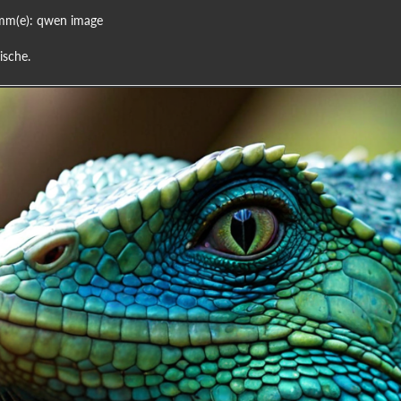
mm(e): qwen image
ische.