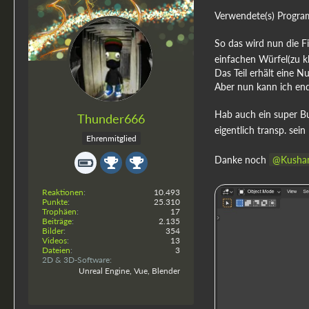
Verwendete(s) Program
So das wird nun die Fin
einfachen Würfel(zu kl
Das Teil erhält eine 
Aber nun kann ich end
Hab auch ein super Bu
Thunder666
eigentlich transp. sein
Ehrenmitglied
Danke noch
Kusha
Reaktionen
10.493
Punkte
25.310
Trophäen
17
Beiträge
2.135
Bilder
354
Videos
13
Dateien
3
2D & 3D-Software
Unreal Engine, Vue, Blender