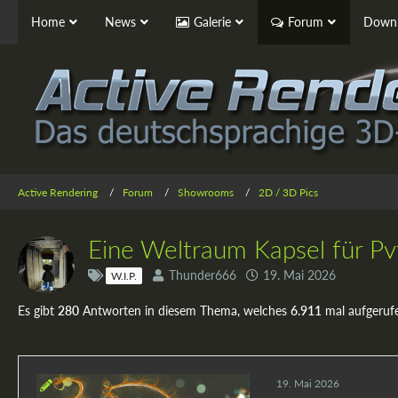
Home
News
Galerie
Forum
Downl
Active Rendering
Forum
Showrooms
2D / 3D Pics
Eine Weltraum Kapsel für Pv
Thunder666
19. Mai 2026
W.I.P.
Es gibt
280
Antworten in diesem Thema, welches
6.911
mal aufgeruf
19. Mai 2026