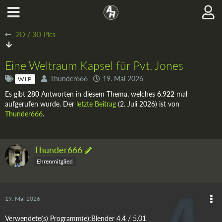
2D / 3D Pics
Eine Weltraum Kapsel für Pvt. Jones
Thunder666
19. Mai 2026
W.I.P.
Es gibt
280
Antworten in diesem Thema, welches
6.922
mal
aufgerufen wurde. Der
letzte Beitrag
(
2. Juli 2026
) ist von
Thunder666
.
Thunder666
Ehrenmitglied
19. Mai 2026
Verwendete(s) Programm(e):Blender 4.4 / 5.01