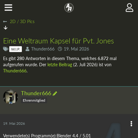
2D / 3D Pics
Eine Weltraum Kapsel für Pvt. Jones
Thunder666
19. Mai 2026
W.I.P.
Es gibt
280
Antworten in diesem Thema, welches
6.872
mal
aufgerufen wurde. Der
letzte Beitrag
(
2. Juli 2026
) ist von
Thunder666
.
Thunder666
Ehrenmitglied
19. Mai 2026
Verwendete(s) Programm(e):Blender 4.4 / 5.01