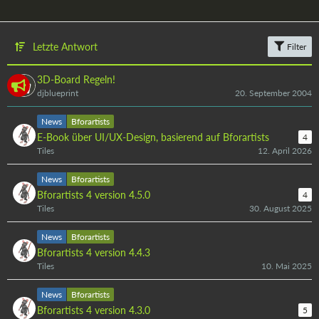
Letzte Antwort
Filter
3D-Board Regeln!
djblueprint
20. September 2004
News
Bforartists
E-Book über UI/UX-Design, basierend auf Bforartists
4
Tiles
12. April 2026
News
Bforartists
Bforartists 4 version 4.5.0
4
Tiles
30. August 2025
News
Bforartists
Bforartists 4 version 4.4.3
Tiles
10. Mai 2025
News
Bforartists
Bforartists 4 version 4.3.0
5