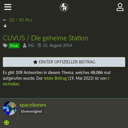
2D / 3D Pics
CUVUS / Die geheime Station
SIG
25. August 2014
Final
ERSTER OFFIZIELLER BEITRAG
Es gibt
109
Antworten in diesem Thema, welches
48.086
mal
aufgerufen wurde. Der
letzte Beitrag
(
19. Mai 2022
) ist von
t-
techniker
.
spacebones
Ehrenmitglied