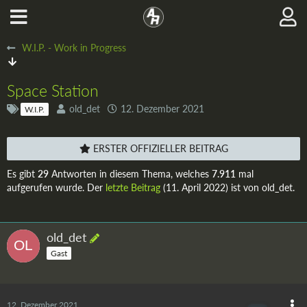
W.I.P. - Work in Progress
Space Station
old_det
12. Dezember 2021
W.I.P.
ERSTER OFFIZIELLER BEITRAG
Es gibt
29
Antworten in diesem Thema, welches
7.911
mal
aufgerufen wurde. Der
letzte Beitrag
(
11. April 2022
) ist von old_det.
old_det
Gast
12. Dezember 2021