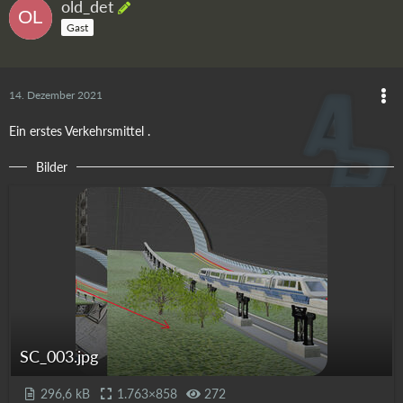
old_det
Gast
14. Dezember 2021
Ein erstes Verkehrsmittel .
Bilder
SC_003.jpg
296,6 kB
1.763×858
272