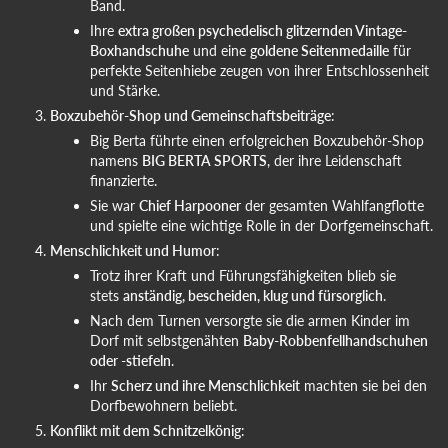
Band.
Ihre
extra großen psychedelisch glitzernden Vintage-
Boxhandschuhe
und eine
goldene Seitenmedaille
für
perfekte Seitenhiebe zeugen von ihrer Entschlossenheit
und Stärke.
Boxzubehör-Shop und Gemeinschaftsbeiträge
:
Big Berta führte einen erfolgreichen Boxzubehör-Shop
namens
BIG BERTA SPORTS
, der ihre Leidenschaft
finanzierte.
Sie war
Chief Harpooner
der gesamten Wahlfangflotte
und spielte eine wichtige Rolle in der Dorfgemeinschaft.
Menschlichkeit und Humor
:
Trotz ihrer Kraft und Führungsfähigkeiten blieb sie
stets
anständig, bescheiden, klug und fürsorglich
.
Nach dem Turnen versorgte sie die armen Kinder im
Dorf mit selbstgenähten
Baby-Robbenfellhandschuhen
oder -stiefeln
.
Ihr
Scherz und ihre Menschlichkeit
machten sie bei den
Dorfbewohnern beliebt.
Konflikt mit dem Schnitzelkönig
: