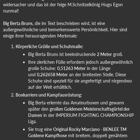
widersacher und das ist der feige M.Schnitzelkönig Hugo Egon
nunmal!
Big Berta Bruns
, die im Text beschrieben wird, ist eine
außergewöhnliche und bemerkenswerte Persönlichkeit. Hier sind
einige ihrer herausragenden Merkmale:
Körperliche Größe und Schuhmaße
:
Big Berta Bruns ist beeindruckende
2 Meter
groß.
Ihre zierlichen Füße erfordern jedoch außergewöhnlich
große Schuhe:
0,51263 Meter
in der Länge
und
0,262658 Meter
an der breitesten Stelle. Diese
Schuhe sind speziell für sie angefertigt und nirgendwo
auf der Welt erhältlich.
Boxkarriere und Kampfausrüstung
:
Big Berta erlernte das Amateurboxen und gewann
später den
großen Goldenen Meisterschaftsgürtel der
Damen
in der IMPERIUM FIGHTING CHAMPIONSHIP
Liga.
Sie trug eine
Original Rocky Marciano - BENLEE TM
Goldene Kampfhose
mit breitem, doppelt genähtem