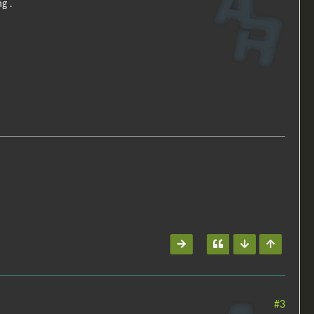
g .
#3