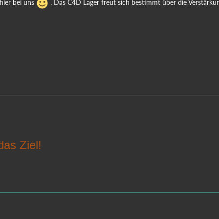
hier bei uns
. Das C4D Lager freut sich bestimmt über die Verstärkun
das Ziel!