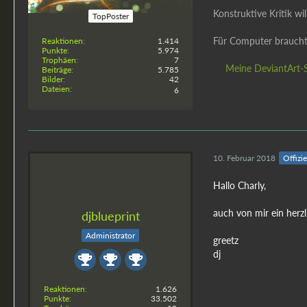
Konstruktive Kritik w
TopPoster
Für Computer braucht
Reaktionen
1.414
Punkte
5.974
Trophäen
7
Meine DeviantArt-S
Beiträge
5.785
Bilder
42
Dateien
6
10. Februar 2018
Offizie
Hallo Charly,
auch von mir ein herz
djblueprint
Administrator
greetz
dj
Reaktionen
1.626
Punkte
33.502