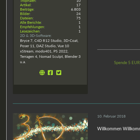
Trophäen
10
Artikel
17
Beiträge
6.803
Bilder
24
Dateien
75
Alle Berichte
1
Empfehlungen
1
Lesezeichen
1
2D & 3D-Software
Bryce 7, C4D R12 Studio, 3D-Coat,
Poser 11, DAZ Studio, Vue 10
xStream, modo401, PS 2022,
Terragen 4, Nomad Sculpt, Blender 3
u.a.
Spende 5 EUR
10. Februar 2018
Willkommen Willko