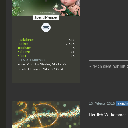
Leilana
SpecialMember
Reaktionen
657
Punkte
2.353
Trophäen
6
Beiträge
471
Bilder
53
2D & 3D-Software
Poser Pro, Daz Studio, Modo, Z-
~ *Man sieht nur mit 
Brush, Hexagon, Silo, 3D Coat
10. Februar 2018
Offizie
Herzlich Willkommen!
Lessa