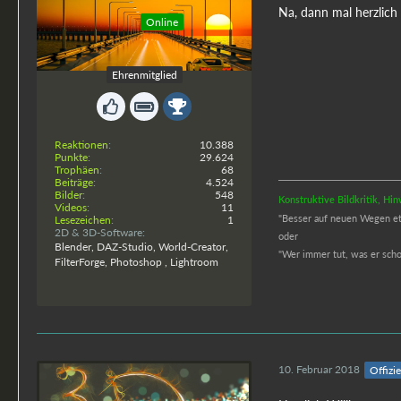
Na, dann mal herzlich
Online
3dfan
Ehrenmitglied
Reaktionen
10.388
Punkte
29.624
Trophäen
68
Beiträge
4.524
Bilder
548
Konstruktive Bildkritik, H
Videos
11
"Besser auf neuen Wegen etwa
Lesezeichen
1
2D & 3D-Software
oder
Blender, DAZ-Studio, World-Creator,
"
Wer immer tut, was er schon
FilterForge, Photoshop , Lightroom
10. Februar 2018
Offizie