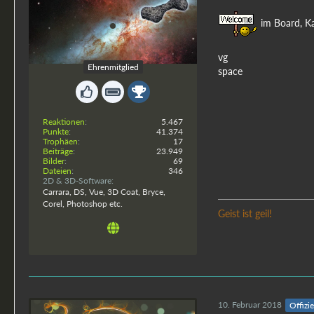
im Board, Ka
spacebones
vg
Ehrenmitglied
space
Reaktionen
5.467
Punkte
41.374
Trophäen
17
Beiträge
23.949
Bilder
69
Dateien
346
2D & 3D-Software
Carrara, DS, Vue, 3D Coat, Bryce,
Corel, Photoshop etc.
Geist ist geil!
10. Februar 2018
Offizie