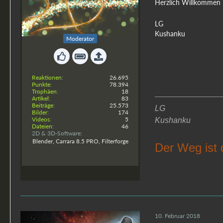
Herzlich Willkommen 
Kushanku
LG
Kushanku
Moderator
Reaktionen
26.695
Punkte
78.394
Trophäen
18
Artikel
83
Beiträge
25.573
LG
Bilder
174
Videos
5
Kushanku
Dateien
46
2D & 3D-Software
Blender, Carrara 8.5 PRO, Filterforge
Der Weg ist 
10. Februar 2018