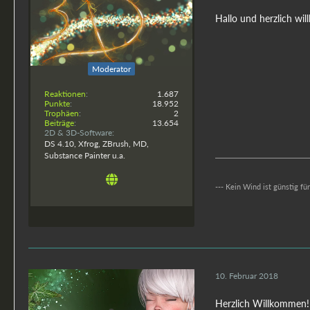
Hallo und herzlich w
esha
Moderator
Reaktionen
1.687
Punkte
18.952
Trophäen
2
Beiträge
13.654
2D & 3D-Software
DS 4.10, Xfrog, ZBrush, MD,
Substance Painter u.a.
--- Kein Wind ist günstig fü
10. Februar 2018
Herzlich Willkommen