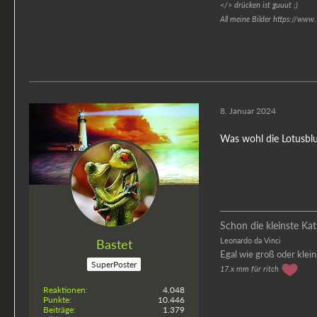
</> drücken ist guuut ;)
All meine Bilder https://www
8. Januar 2024
Was wohl die Lotusb
Schon die kleinste Kat
Leonardo da Vinci
Bastet
Egal wie groß oder klein
SuperPoster
17.x mm für ritch
Reaktionen
4.048
Punkte
10.446
Beiträge
1.379