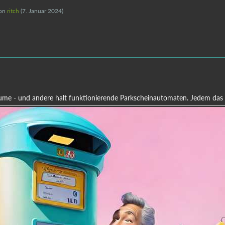
von
ritch
(
7. Januar 2024
)
 - und andere halt funktionierende Parkscheinautomaten. Jedem das 