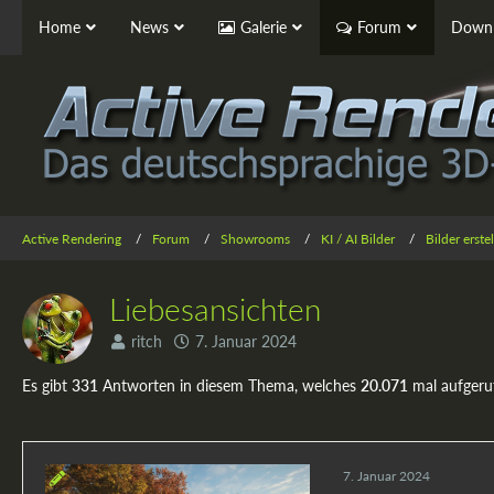
Home
News
Galerie
Forum
Downl
Active Rendering
Forum
Showrooms
KI / AI Bilder
Bilder erst
Liebesansichten
ritch
7. Januar 2024
Es gibt
331
Antworten in diesem Thema, welches
20.071
mal aufgeru
7. Januar 2024