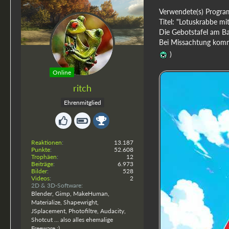
Verwendete(s) Programm
Titel: "Lotuskrabbe m
Die Gebotstafel am Ba
Bei Missachtung kommt
)
Online
ritch
Ehrenmitglied
Reaktionen
13.187
Punkte
52.608
Trophäen
12
Beiträge
6.973
Bilder
528
Videos
2
2D & 3D-Software
Blender, Gimp, MakeHuman,
Materialize, Shapewright,
JSplacement, Photofiltre, Audacity,
Shotcut ... also alles ehemalige
Freeware :)