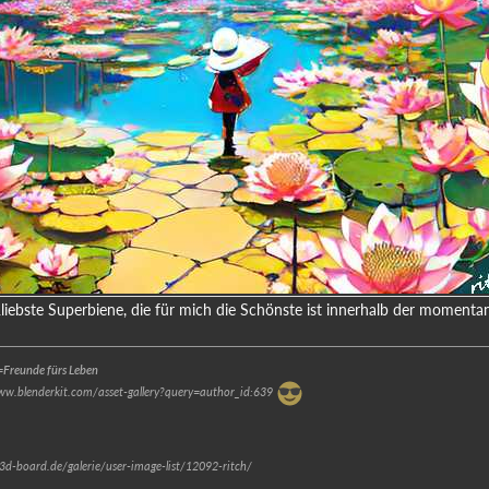
iebste Superbiene, die für mich die Schönste ist innerhalb der moment
Freunde fürs Leben
www.blenderkit.com/asset-gallery?query=author_id:639
.3d-board.de/galerie/user-image-list/12092-ritch/