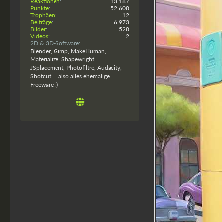
Reaktionen
13.187
Punkte
52.608
Trophäen
12
Beiträge
6.973
Bilder
528
Videos
2
2D & 3D-Software
Blender, Gimp, MakeHuman,
Materialize, Shapewright,
JSplacement, Photofiltre, Audacity,
Shotcut ... also alles ehemalige
Freeware :)