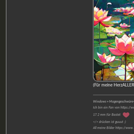
(Für meine HerzALLERl
Windows + Magengeschwüre=
Ich bin ein Fan von https://
17.2 mm für Bastet
</> drücken ist guuut ;)
All meine Bilder https://www