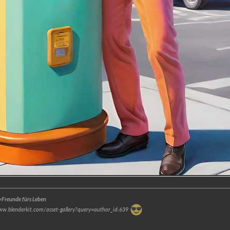
Freunde fürs Leben
www.blenderkit.com/asset-gallery?query=author_id:639