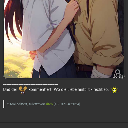
________________________________
Und der
kommentiert: Wo die Liebe hinfällt - recht so.
2 Mal editiert, zuletzt von
ritch
(
13. Januar 2024
)