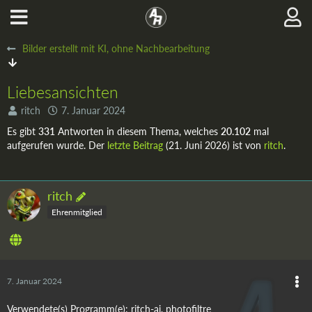
Bilder erstellt mit KI, ohne Nachbearbeitung
Liebesansichten
ritch
7. Januar 2024
Es gibt
331
Antworten in diesem Thema, welches
20.102
mal
aufgerufen wurde. Der
letzte Beitrag
(
21. Juni 2026
) ist von
ritch
.
ritch
Ehrenmitglied
7. Januar 2024
Verwendete(s) Programm(e): ritch-ai, photofiltre