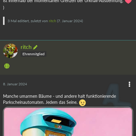
ist innerhalb der momentanen Grenzen der Urknall-Ausdehnung.
)
3 Mal editiert, zuletzt von
ritch
(
7. Januar 2024
)
ritch
Ehrenmitglied
8. Januar 2024
Manche umarmen Bäume - und andere halt funktionierende
Parkscheinautomaten. Jedem das Seine.