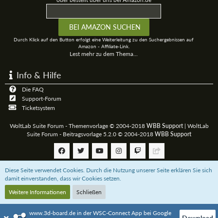
Durch Klick auf den Button erfolgt eine Weiterleitung zu den Suchergebnissen auf
Amazon - Affiliate-Link.
Lest mehr zu dem Thema...
Info & Hilfe
Die FAQ
Support-Forum
Ticketsystem
WoltLab Suite Forum - Themenvorlage © 2004-2018
WBB Support
|
WoltLab
Suite Forum - Beitragsvorlage 5.2.0 © 2004-2018
WBB Support
Diese Seite verwendet Cookies. Durch die Nutzung unserer Seite erklären Sie sich
Community-Software:
WoltLab Suite™
damit einverstanden, dass wir Cookies setzen.
Weitere Informationen
Schließen
Unterstützt das 3D-Board mit einer
Paypal-Zahlung
oder bestellt über uns bei
Amazon.de
www.3d-board.de in der WSC-Connect App bei Google