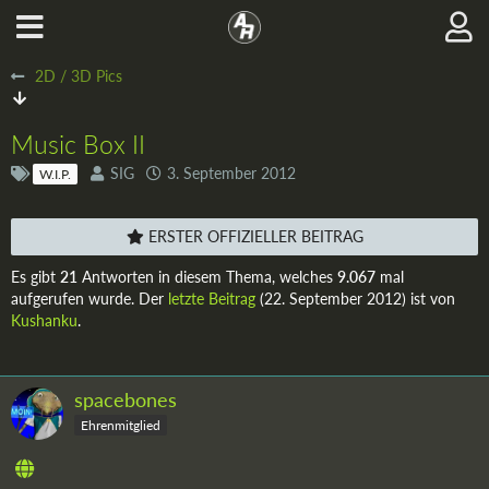
2D / 3D Pics
Music Box II
SIG
3. September 2012
W.I.P.
ERSTER OFFIZIELLER BEITRAG
Es gibt
21
Antworten in diesem Thema, welches
9.067
mal
aufgerufen wurde. Der
letzte Beitrag
(
22. September 2012
) ist von
Kushanku
.
spacebones
Ehrenmitglied