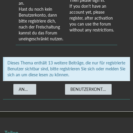
Then please sign in.
an.
If you don't have an
Hast du noch kein
account yet, please
Benutzerkonto, dann
register, after activation
bitte registriere dich,
you can use the forum
nach der Freischaltung
without any restrictions.
kannst du das Forum
uneingeschränkt nutzen.
Dieses Thema enthält 13 weitere Beiträge, die nur für registrierte
Benutzer sichtbar sind, bitte registrieren Sie sich oder melden Sie
sich an um diese lesen zu können.
ANMELDEN
BENUTZERKONTO ERSTELLEN
Teilen