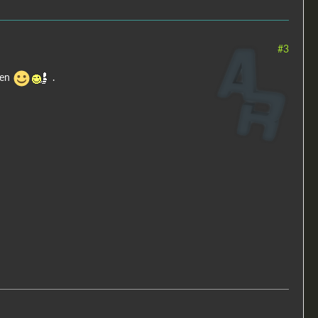
#3
hen
.