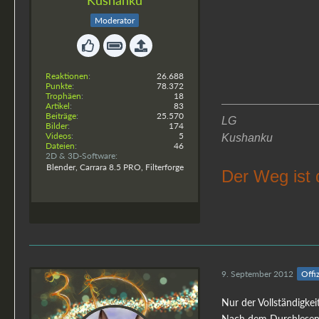
Moderator
Reaktionen
26.688
Punkte
78.372
Trophäen
18
Artikel
83
Beiträge
25.570
LG
Bilder
174
Videos
5
Kushanku
Dateien
46
2D & 3D-Software
Blender, Carrara 8.5 PRO, Filterforge
Der Weg ist 
9. September 2012
Offiz
Nur der Vollständigke
Nach dem Durchlesen 