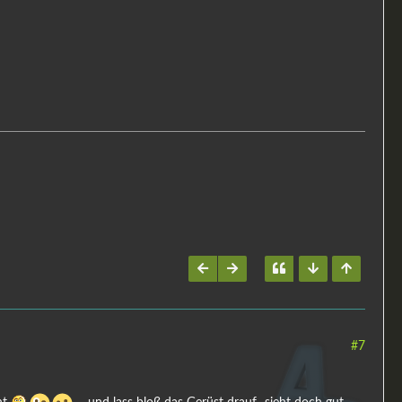
#7
ht
....und lass bloß das Gerüst drauf...sieht doch gut