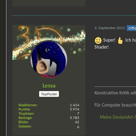
3. September 2012
Offiz
Super!
Ich ha
Shader!
Lessa
Konstruktive Kritik w
TopPoster
Für Computer braucht
Reaktionen
1.414
Punkte
5.974
Trophäen
7
Meine DeviantArt-S
Beiträge
5.785
Bilder
42
Dateien
6