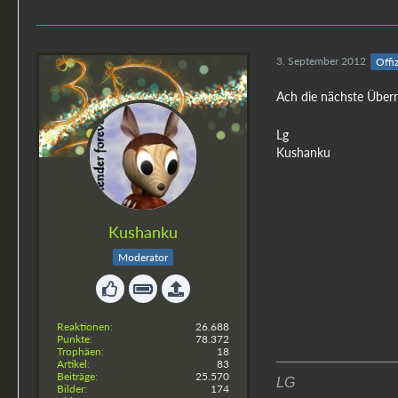
3. September 2012
Offiz
Ach die nächste Überr
Lg
Kushanku
Kushanku
Moderator
Reaktionen
26.688
Punkte
78.372
Trophäen
18
Artikel
83
Beiträge
25.570
LG
Bilder
174