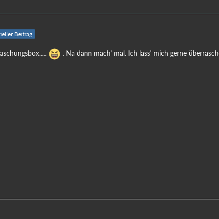
ieller Beitrag
aschungsbox.....
. Na dann mach' mal. Ich lass' mich gerne überrasc