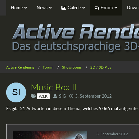
Home
News
Galerie
Forum
Downl
Active Rendering
Forum
Showrooms
2D / 3D Pics
Music Box II
SIG
3. September 2012
W.I.P.
Es gibt
21
Antworten in diesem Thema, welches
9.066
mal aufgerufe
3. September 2012