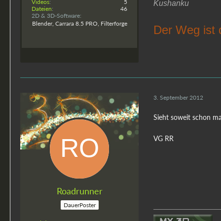
Videos
5
Kushanku
Dateien
46
2D & 3D-Software
Blender, Carrara 8.5 PRO, Filterforge
Der Weg ist 
3. September 2012
Sieht soweit schon mal
VG RR
Roadrunner
DauerPoster