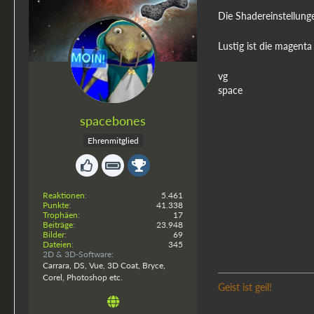
Die Shadereinstellung
Lustig ist die magent
vg
space
spacebones
Ehrenmitglied
Reaktionen
5.461
Punkte
41.338
Trophäen
17
Beiträge
23.948
Bilder
69
Dateien
345
2D & 3D-Software
Carrara, DS, Vue, 3D Coat, Bryce,
Corel, Photoshop etc.
Geist ist geil!