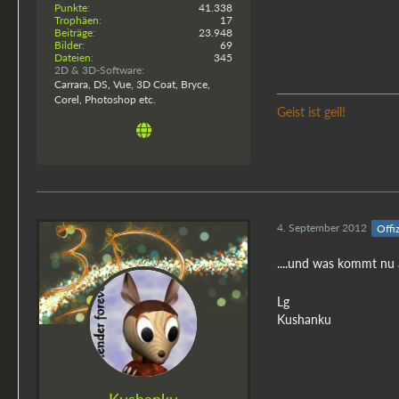
Punkte
41.338
Trophäen
17
Beiträge
23.948
Bilder
69
Dateien
345
2D & 3D-Software
Carrara, DS, Vue, 3D Coat, Bryce,
Corel, Photoshop etc.
Geist ist geil!
4. September 2012
Offiz
....und was kommt nu
Lg
Kushanku
Kushanku