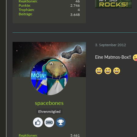
Reaktionen
46
Punkte
2.746
Trophäen
4
Beiträge
3.648
3. September 2012
Eine Matmos-Box!!
spacebones
Ehrenmitglied
Reaktionen
5.461