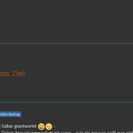
das Ziel!
ieller Beitrag
it halber geantwortet
:
Deiner Anmerkungen würde ich sagen.....nuja nix genaues weiß man nic