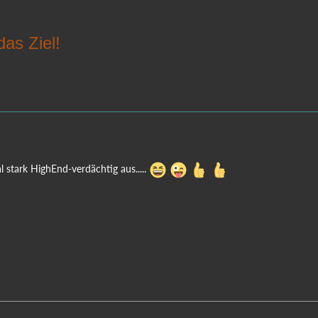
das Ziel!
 stark HighEnd-verdächtig aus.....