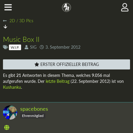
2D / 3D Pics
Music Box II
SIG
3. September 2012
W.I.P.
ERSTER OFFIZIELLER BEITRAG
Es gibt
21
Antworten in diesem Thema, welches
9.056
mal
aufgerufen wurde. Der
letzte Beitrag
(
22. September 2012
) ist von
Kushanku
.
spacebones
Ehrenmitglied