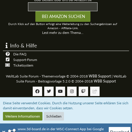
Durch Klick auf den Button erfolgt eine Weiterleitung zu den Suchergebnissen auf
Amazon - Affiliate-Link.
Lest mehr zu dem Thema...
Info & Hilfe
Die FAQ
Support-Forum
Ticketsystem
WoltLab Suite Forum - Themenvorlage © 2004-2018
WBB Support
|
WoltLab
Suite Forum - Beitragsvorlage 5.2.0 © 2004-2018
WBB Support
Diese Seite verwendet Cookies. Durch die Nutzung unserer Seite erklären Sie sich
Community-Software:
WoltLab Suite™
damit einverstanden, dass wir Cookies setzen.
Weitere Informationen
Schließen
Unterstützt das 3D-Board mit einer
Paypal-Zahlung
oder bestellt über uns bei
Amazon.de
www.3d-board.de in der WSC-Connect App bei Google