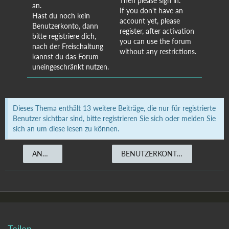
Then please sign in.
an.
If you don't have an
Hast du noch kein
account yet, please
Benutzerkonto, dann
register, after activation
bitte registriere dich,
you can use the forum
nach der Freischaltung
without any restrictions.
kannst du das Forum
uneingeschränkt nutzen.
Dieses Thema enthält 13 weitere Beiträge, die nur für registrierte
Benutzer sichtbar sind, bitte registrieren Sie sich oder melden Sie
sich an um diese lesen zu können.
ANMELDEN
BENUTZERKONTO ERSTELLEN
Teilen