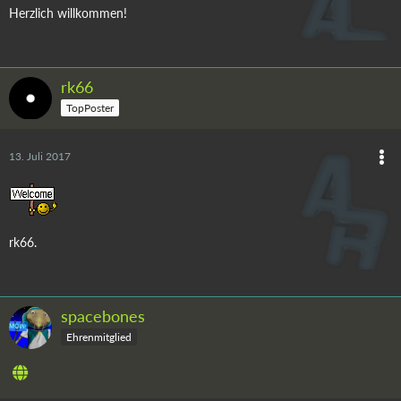
Herzlich willkommen!
rk66
TopPoster
13. Juli 2017
rk66.
spacebones
Ehrenmitglied