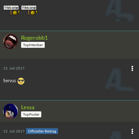
Rogerobb1
TopMember
13. Juli 2017
Servus
Lessa
TopPoster
13. Juli 2017
Offizieller Beitrag