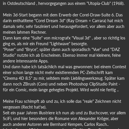
in Ostdeutschland , hervorgegangen aus einem "Utopia-Club" (1968).
Mein 3d-Start begann mit dem Erwerb der Corel-Draw-Suite 6. Das
darin enthatltene "Corel Dream 3d" (Ray Dream = Carrara) hat mich
damals sehr, sehr fasziniert und herausgefordert, vor allem aber auch
meinen lahmen Rechner.
Dann kam eine "Suite" von micrografx "Visual 3d" , aber so richtig los
ging es, als mir ein Freund "Lightwave" besorgte.
"Poser" und "Bryce", später dann auch sporadisch "Vue" und "DAZ
Studio" nutzte ich ab Erscheinen. Ebenso immer mal kleinere, feine
andere interessante Apps.
Und dann habe ich tatsächlich mal was gewonnen: bei einem Contest
einer schon lange nicht mehr existierenden PC-Zeitschrift kam
"Cinema 4D 8.5" zu mir, seitdem mein Lieblingswerkzeug. Später kam
dann noch ZBrush (Core) und neben Photoshop ClipStudio Paint -
für ein Comic, mein lange gehegtes Projekt. Wird wohl nie fertig ..
Meine Frau schimpft ab und zu, ich solle das "reale" Zeichnen nicht
vergessen (Recht hat'se).
Seit ein paar Jahren illustriere ich nun ab und zu Buchcover, vor allem
SciFi, und hier besonders die Romane von Alexander Kröger, aber
auch anderer Autoren wie Bernhard Kempen, Carlos Rasch..