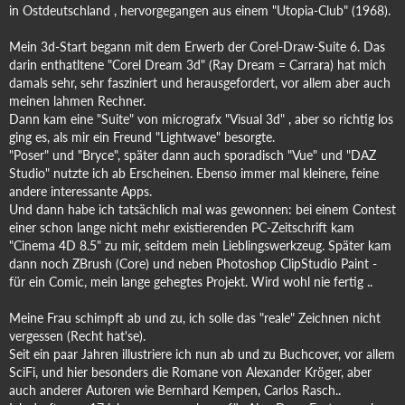
in Ostdeutschland , hervorgegangen aus einem "Utopia-Club" (1968).
Mein 3d-Start begann mit dem Erwerb der Corel-Draw-Suite 6. Das
darin enthatltene "Corel Dream 3d" (Ray Dream = Carrara) hat mich
damals sehr, sehr fasziniert und herausgefordert, vor allem aber auch
meinen lahmen Rechner.
Dann kam eine "Suite" von micrografx "Visual 3d" , aber so richtig los
ging es, als mir ein Freund "Lightwave" besorgte.
"Poser" und "Bryce", später dann auch sporadisch "Vue" und "DAZ
Studio" nutzte ich ab Erscheinen. Ebenso immer mal kleinere, feine
andere interessante Apps.
Und dann habe ich tatsächlich mal was gewonnen: bei einem Contest
einer schon lange nicht mehr existierenden PC-Zeitschrift kam
"Cinema 4D 8.5" zu mir, seitdem mein Lieblingswerkzeug. Später kam
dann noch ZBrush (Core) und neben Photoshop ClipStudio Paint -
für ein Comic, mein lange gehegtes Projekt. Wird wohl nie fertig ..
Meine Frau schimpft ab und zu, ich solle das "reale" Zeichnen nicht
vergessen (Recht hat'se).
Seit ein paar Jahren illustriere ich nun ab und zu Buchcover, vor allem
SciFi, und hier besonders die Romane von Alexander Kröger, aber
auch anderer Autoren wie Bernhard Kempen, Carlos Rasch..