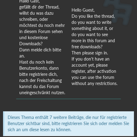
Hallo Gast,
gefällt dir der Thread,
Hello Guest,
willst du was dazu
Do you like the thread,
schreiben, oder
do you want to write
möchtest du noch mehr
something about it, or
in diesem Forum sehen
do you want to see
und kostenlose
more in this forum and
Downloads?
free downloads?
Dann melde dich bitte
Then please sign in.
an.
If you don't have an
Hast du noch kein
account yet, please
Benutzerkonto, dann
register, after activation
bitte registriere dich,
you can use the forum
nach der Freischaltung
without any restrictions.
kannst du das Forum
uneingeschränkt nutzen.
Dieses Thema enthält 7 weitere Beiträge, die nur für registrierte
Benutzer sichtbar sind, bitte registrieren Sie sich oder melden Sie
sich an um diese lesen zu können.