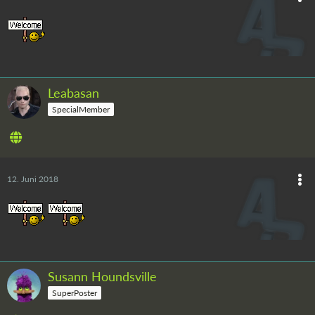
Leabasan
SpecialMember
12. Juni 2018
Susann Houndsville
SuperPoster