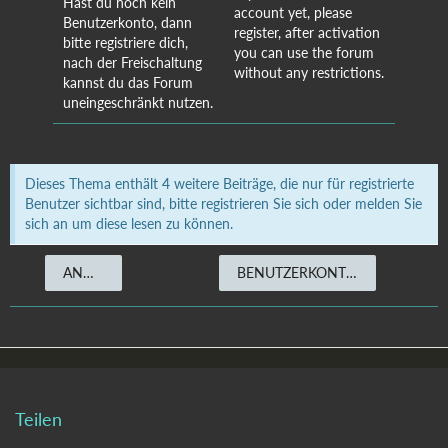
Hast du noch kein
account yet, please
Benutzerkonto, dann
register, after activation
bitte registriere dich,
you can use the forum
nach der Freischaltung
without any restrictions.
kannst du das Forum
uneingeschränkt nutzen.
Dieses Thema enthält 4 weitere Beiträge, die nur für registrierte
Benutzer sichtbar sind, bitte registrieren Sie sich oder melden Sie
sich an um diese lesen zu können.
ANMELDEN
BENUTZERKONTO ERSTELLEN
Teilen