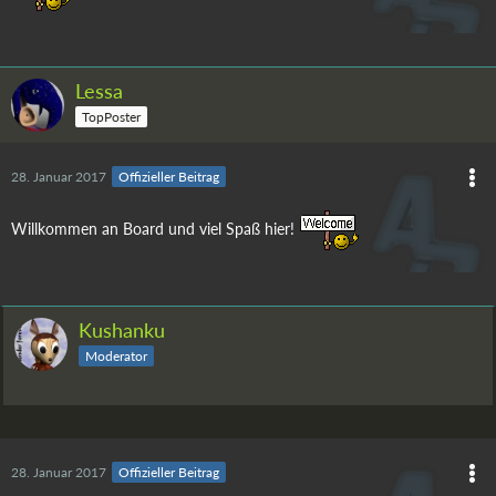
Lessa
TopPoster
28. Januar 2017
Offizieller Beitrag
Willkommen an Board und viel Spaß hier!
Kushanku
Moderator
28. Januar 2017
Offizieller Beitrag