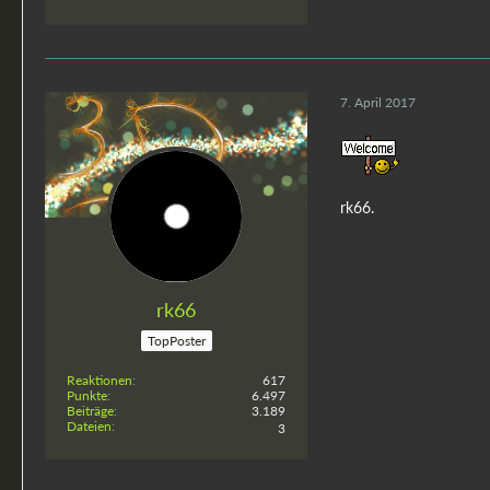
7. April 2017
rk66.
rk66
TopPoster
Reaktionen
617
Punkte
6.497
Beiträge
3.189
Dateien
3