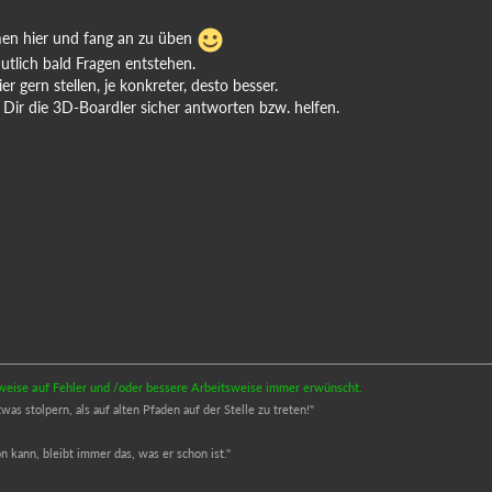
men hier und fang an zu üben
tlich bald Fragen entstehen.
r gern stellen, je konkreter, desto besser.
ir die 3D-Boardler sicher antworten bzw. helfen.
inweise auf Fehler und /oder bessere Arbeitsweise immer erwünscht.
s stolpern, als auf alten Pfaden auf der Stelle zu treten!"
 kann, bleibt immer das, was er schon ist."