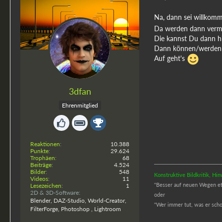
Na, dann sei willkom
Da werden dann vermu
Die kannst Du dann hie
Dann können/werden D
Auf geht's
3dfan
Ehrenmitglied
Reaktionen
10.388
Punkte
29.624
Trophäen
68
Beiträge
4.524
Bilder
548
Konstruktive Bildkritik, H
Videos
11
"Besser auf neuen Wegen etwa
Lesezeichen
1
2D & 3D-Software
oder
Blender, DAZ-Studio, World-Creator,
"
Wer immer tut, was er schon
FilterForge, Photoshop , Lightroom