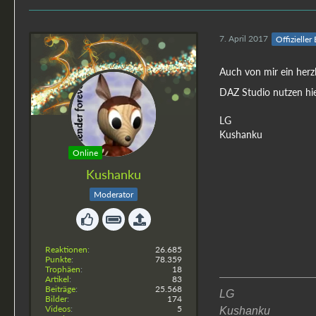
7. April 2017
Offizieller
Auch von mir ein herz
DAZ Studio nutzen hie
LG
Kushanku
Online
Kushanku
Moderator
Reaktionen
26.685
Punkte
78.359
Trophäen
18
Artikel
83
Beiträge
25.568
LG
Bilder
174
Videos
5
Kushanku