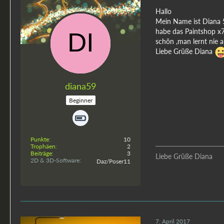
Hallo
Mein Name ist Diana 
habe das Paintshop x7
schön ,man lernt nie a
Liebe Grüße Diana
diana59
Beginner
Punkte
10
Trophäen
2
Beiträge
3
Liebe Grüße Diana
2D & 3D-Software
Daz/Poser11
7. April 2017