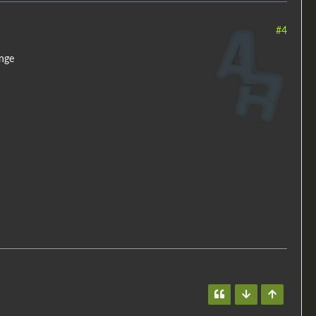
#4
enge