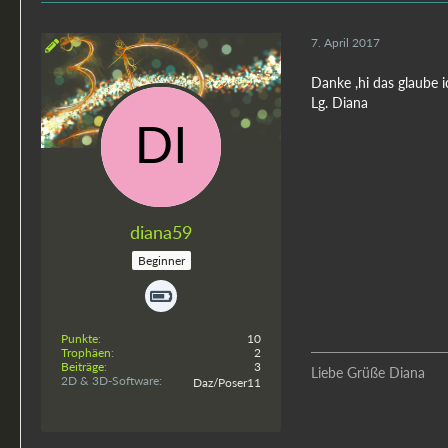
7. April 2017
Danke ,hi das glaube 
Lg. Diana
diana59
Beginner
Punkte
10
Trophäen
2
Beiträge
3
Liebe Grüße Diana
2D & 3D-Software
Daz/Poser11