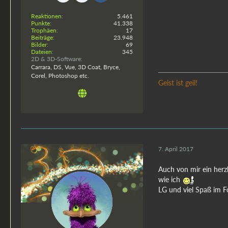
Reaktionen
5.461
Punkte
41.338
Trophäen
17
Beiträge
23.948
Bilder
69
Dateien
345
2D & 3D-Software
Carrara, DS, Vue, 3D Coat, Bryce,
Corel, Photoshop etc.
Geist ist geil!
7. April 2017
Auch von mir ein herzl
wie ich
LG und viel Spaß im 