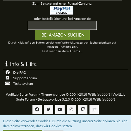
Zum Beispiel mit einer Paypal-Zahlung:
oder bestellt über uns bei Amazon.de
Durch Klick auf den Button erfolgt eine Weiterleitung zu den Suchergebnissen auf
Amazon - Affiliate-Link.
Lest mehr zu dem Thema...
Info & Hilfe
Die FAQ
Support-Forum
Ticketsystem
WoltLab Suite Forum - Themenvorlage © 2004-2018
WBB Support
|
WoltLab
Suite Forum - Beitragsvorlage 5.2.0 © 2004-2018
WBB Support
Diese Seite verwendet Cookies. Durch die Nutzung unserer Seite erklären Sie sich
Community-Software:
WoltLab Suite™
damit einverstanden, dass wir Cookies setzen.