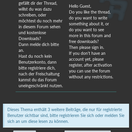
gefällt dir der Thread,
Hello Guest,
willst du was dazu
Do you like the thread,
schreiben, oder
do you want to write
möchtest du noch mehr
something about it, or
in diesem Forum sehen
do you want to see
und kostenlose
more in this forum and
Downloads?
free downloads?
Dann melde dich bitte
Then please sign in.
an.
If you don't have an
Hast du noch kein
account yet, please
Benutzerkonto, dann
register, after activation
bitte registriere dich,
you can use the forum
nach der Freischaltung
without any restrictions.
kannst du das Forum
uneingeschränkt nutzen.
Dieses Thema enthält 3 weitere Beiträge, die nur für registrierte
Benutzer sichtbar sind, bitte registrieren Sie sich oder melden Sie
sich an um diese lesen zu können.