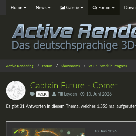
Home
News
Galerie
Forum
Downl
Active Rendering
Forum
Showrooms
W.I.P. - Work in Progress
Captain Future - Comet
Till Leyden
10. Juni 2026
W.I.P.
Es gibt
31
Antworten in diesem Thema, welches
1.355
mal aufgerufe
10. Juni 2026