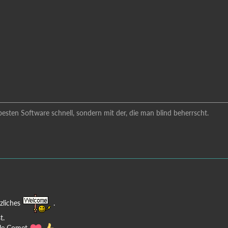
besten Software schnell, sondern mit der, die man blind beherrscht.
zliches
.
t.
lle Comet
.