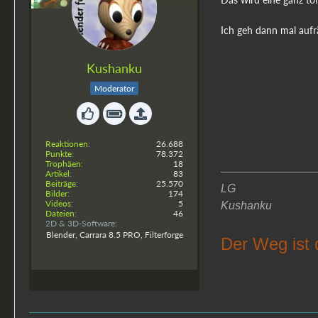
Ich geh dann mal au
Kushanku
Moderator
Reaktionen
26.688
Punkte
78.372
Trophäen
18
Artikel
83
Beiträge
25.570
LG
Bilder
174
Videos
5
Kushanku
Dateien
46
2D & 3D-Software
Blender, Carrara 8.5 PRO, Filterforge
Der Weg ist 