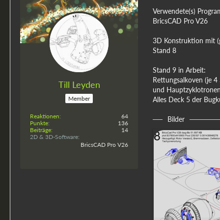
Verwendete(s) Progra
BricsCAD Pro V26
3D Konstruktion mit 
Stand 8
Stand 9 in Arbeit:
Rettungsalkoven (je 4
Till Leyden
und Hauptzyklotronenr
Member
Alles Deck 5 der Bugk
Reaktionen
64
Bilder
Punkte
136
Beiträge
14
2D & 3D-Software
BricsCAD Pro V26