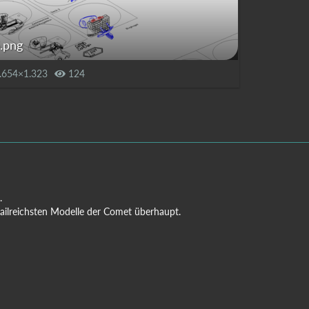
.png
.654×1.323
124
.
tailreichsten Modelle der Comet überhaupt.