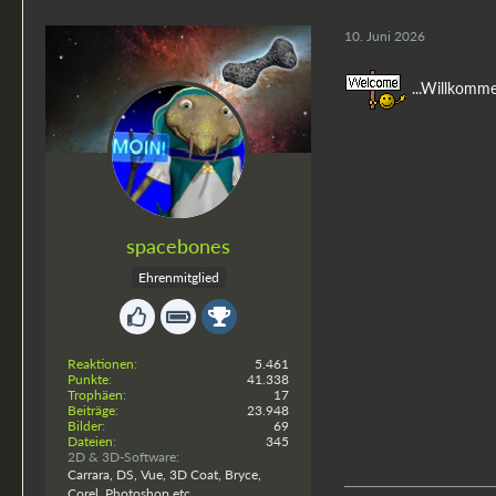
10. Juni 2026
...Willkomme
spacebones
Ehrenmitglied
Reaktionen
5.461
Punkte
41.338
Trophäen
17
Beiträge
23.948
Bilder
69
Dateien
345
2D & 3D-Software
Carrara, DS, Vue, 3D Coat, Bryce,
Corel, Photoshop etc.