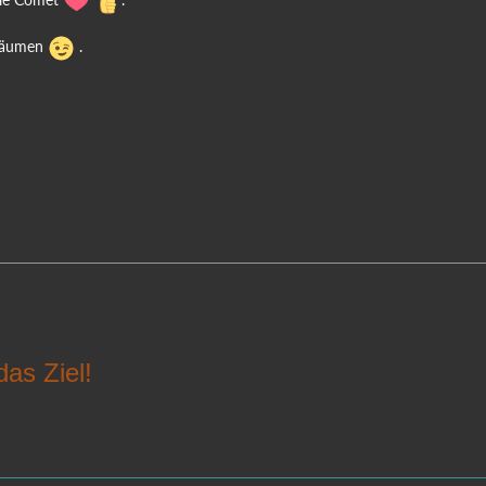
fräumen
.
das Ziel!