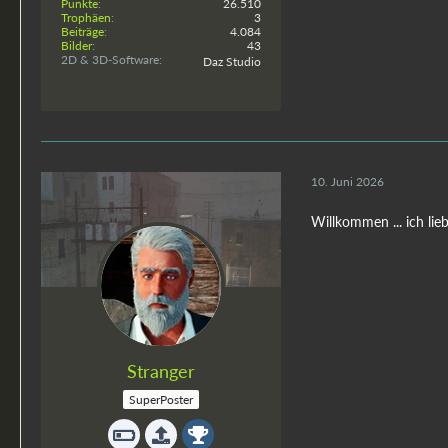
Punkte
26.510
Trophäen
3
Beiträge
4.084
Bilder
43
2D & 3D-Software
Daz Studio
10. Juni 2026
Willkommen ... ich lieb
Stranger
SuperPoster