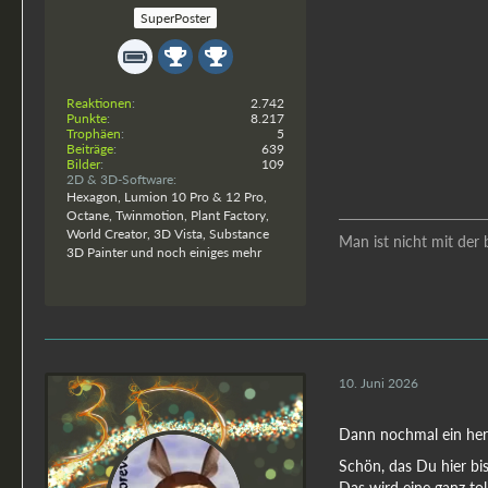
SuperPoster
Reaktionen
2.742
Punkte
8.217
Trophäen
5
Beiträge
639
Bilder
109
2D & 3D-Software
Hexagon, Lumion 10 Pro & 12 Pro,
Octane, Twinmotion, Plant Factory,
World Creator, 3D Vista, Substance
Man ist nicht mit der 
3D Painter und noch einiges mehr
10. Juni 2026
Dann nochmal ein her
Schön, das Du hier bis
Das wird eine ganz to