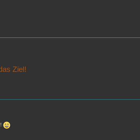
das Ziel!
d!