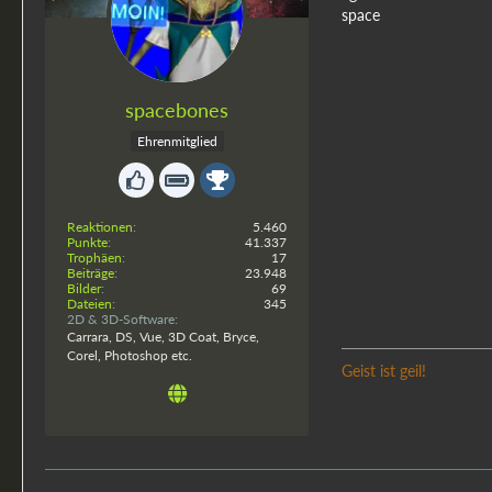
space
spacebones
Ehrenmitglied
Reaktionen
5.460
Punkte
41.337
Trophäen
17
Beiträge
23.948
Bilder
69
Dateien
345
2D & 3D-Software
Carrara, DS, Vue, 3D Coat, Bryce,
Corel, Photoshop etc.
Geist ist geil!