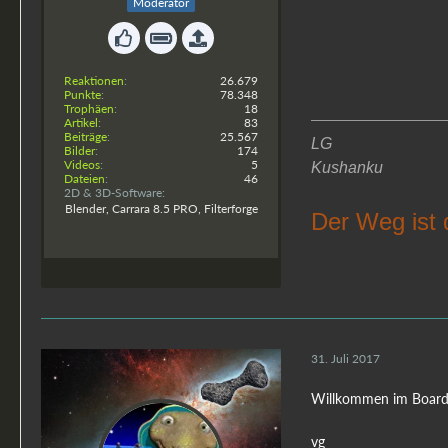
Moderator
Reaktionen
26.679
Punkte
78.348
Trophäen
18
Artikel
83
Beiträge
25.567
LG
Bilder
174
Videos
5
Kushanku
Dateien
46
2D & 3D-Software
Blender, Carrara 8.5 PRO, Filterforge
Der Weg ist 
31. Juli 2017
Willkommen im Boar
vg