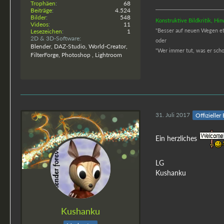
Trophäen
68
Beiträge
4.524
Bilder
548
Konstruktive Bildkritik, H
Videos
11
"Besser auf neuen Wegen etwa
Lesezeichen
1
2D & 3D-Software
oder
Blender, DAZ-Studio, World-Creator,
"
Wer immer tut, was er schon
FilterForge, Photoshop , Lightroom
31. Juli 2017
Offizieller
Ein herzliches
LG
Kushanku
Kushanku