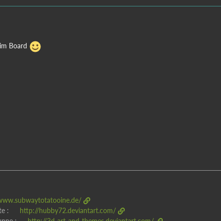
 im Board
/www.subwaytotatooine.de/
te :
http://hubby72.deviantart.com/
uppe :
http://3d-art-and-themes.deviantart.com/