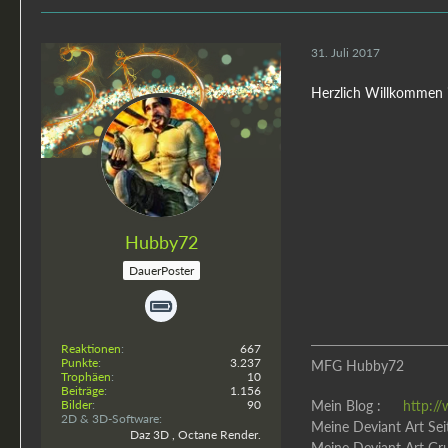
31. Juli 2017
Herzlich Willkommen
Hubby72
DauerPoster
Reaktionen
667
Punkte
3.237
MFG Hubby72
Trophäen
10
Beiträge
1.156
Bilder
90
Mein Blog :
http:/
2D & 3D-Software
Meine Deviant Art Sei
Daz 3D , Octane Render.
Meine Deviant Art Gr