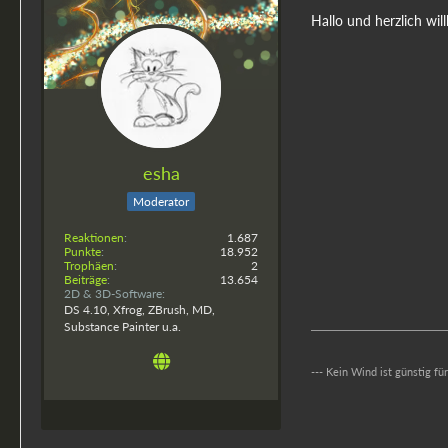
Hallo und herzlich wi
esha
Moderator
Reaktionen
1.687
Punkte
18.952
Trophäen
2
Beiträge
13.654
2D & 3D-Software
DS 4.10, Xfrog, ZBrush, MD,
Substance Painter u.a.
--- Kein Wind ist günstig fü