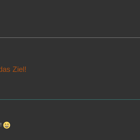
das Ziel!
d!