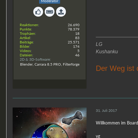
Moderator
Reaktionen
26.690
Punkte
78.379
Trophäen
18
Artikel
83
Beiträge
25.571
LG
Bilder
174
Videos
5
Kushanku
Dateien
46
2D & 3D-Software
Blender, Carrara 8.5 PRO, Filterforge
Der Weg ist 
31. Juli 2017
Willkommen im Boar
vg