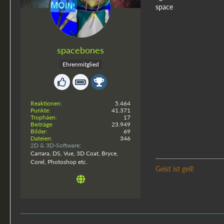
space
spacebones
Ehrenmitglied
Reaktionen
5.464
Punkte
41.371
Trophäen
17
Beiträge
23.949
Bilder
69
Dateien
346
2D & 3D-Software
Carrara, DS, Vue, 3D Coat, Bryce,
Corel, Photoshop etc.
Geist ist geil!