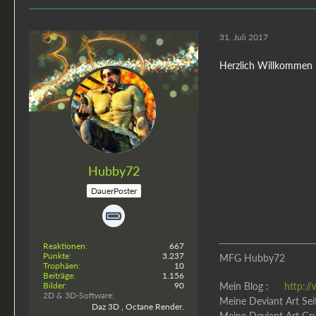
31. Juli 2017
Herzlich Willkommen
Hubby72
DauerPoster
Reaktionen
667
Punkte
3.237
MFG Hubby72
Trophäen
10
Beiträge
1.156
Bilder
90
Mein Blog :
http:/
2D & 3D-Software
Meine Deviant Art Sei
Daz 3D , Octane Render.
Meine Deviant Art Gr