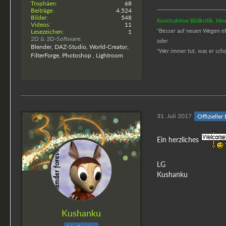
Trophäen
68
Beiträge
4.524
Bilder
548
Konstruktive Bildkritik, H
Videos
11
"Besser auf neuen Wegen etwa
Lesezeichen
1
2D & 3D-Software
oder
Blender, DAZ-Studio, World-Creator,
"
Wer immer tut, was er schon
FilterForge, Photoshop , Lightroom
31. Juli 2017
Offizieller
Ein herzliches
LG
Kushanku
Kushanku