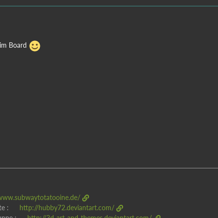
 im Board
/www.subwaytotatooine.de/
te :
http://hubby72.deviantart.com/
uppe :
http://3d-art-and-themes.deviantart.com/