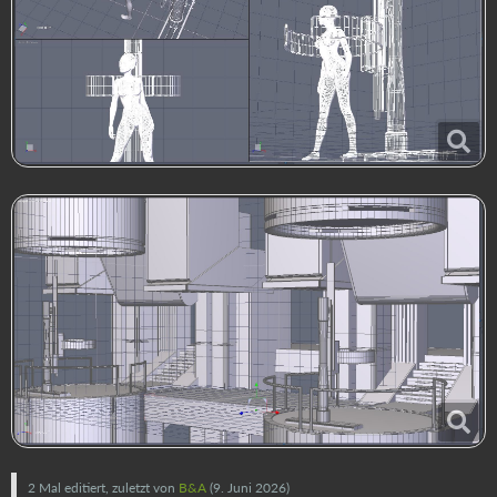
2 Mal editiert, zuletzt von
B&A
(
9. Juni 2026
)