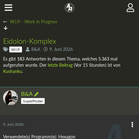
W.I.P. - Work in Progress
Eidolon-Komplex
B&A
9. Juni 2026
W.I.P.
Es gibt
183
Antworten in diesem Thema, welches
5.363
mal
aufgerufen wurde. Der
letzte Beitrag
(
Vor 15 Stunden
) ist von
Kushanku
.
B&A
SuperPoster
9. Juni 2026
Verwendete(s) Programm(e): Hexagon