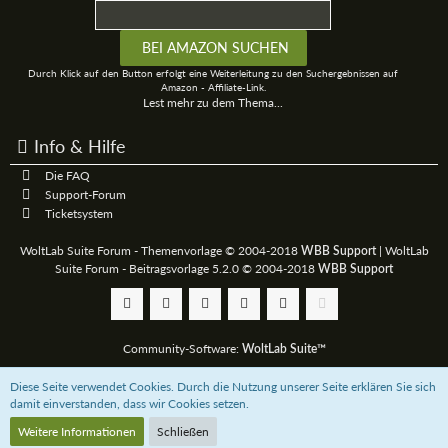
Durch Klick auf den Button erfolgt eine Weiterleitung zu den Suchergebnissen auf
Amazon - Affiliate-Link.
Lest mehr zu dem Thema...
Info & Hilfe
Die FAQ
Support-Forum
Ticketsystem
WoltLab Suite Forum - Themenvorlage © 2004-2018
|
WoltLab
WBB Support
Suite Forum - Beitragsvorlage 5.2.0 © 2004-2018
WBB Support
Community-Software:
WoltLab Suite™
Diese Seite verwendet Cookies. Durch die Nutzung unserer Seite erklären Sie sich
Unterstützt das 3D-Board mit einer
Paypal-Zahlung
oder bestellt über uns bei
damit einverstanden, dass wir Cookies setzen.
Amazon.de
Weitere Informationen
Schließen