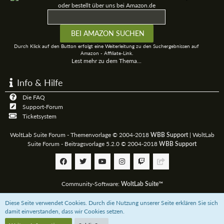
oder bestellt über uns bei Amazon.de
Durch Klick auf den Button erfolgt eine Weiterleitung zu den Suchergebnissen auf
Amazon - Affiliate-Link.
Lest mehr zu dem Thema...
Info & Hilfe
Die FAQ
Support-Forum
Ticketsystem
WoltLab Suite Forum - Themenvorlage © 2004-2018
|
WoltLab
WBB Support
Suite Forum - Beitragsvorlage 5.2.0 © 2004-2018
WBB Support
Community-Software:
WoltLab Suite™
Diese Seite verwendet Cookies. Durch die Nutzung unserer Seite erklären Sie sich
Unterstützt das 3D-Board mit einer
Paypal-Zahlung
oder bestellt über uns bei
damit einverstanden, dass wir Cookies setzen.
Amazon.de