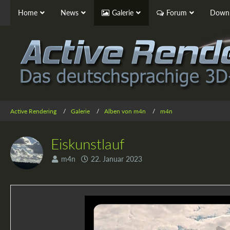
Home
News
Galerie
Forum
Downl
Active Rendering
Galerie
Alben von m4n
m4n
Eiskunstlauf
m4n
22. Januar 2023