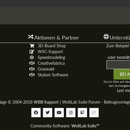
Aktionen & Partner
Unterstü
3D-Board Shop
Zum Beispiel 
WSC-Support
Speedmodeling
oder bestell
Creativefabrica
Graswald
Skylum Software
Durch Klick auf den
den Suchergebni
Lest m
rlage © 2004-2018
WBB Support
|
WoltLab Suite Forum - Beitragsvorla
Community-Software:
WoltLab Suite™