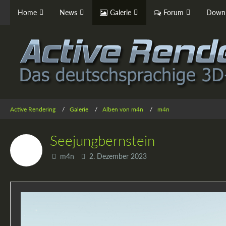
Home
News
Galerie
Forum
Downl
Active Rendering
Galerie
Alben von m4n
m4n
Seejungbernstein
m4n
2. Dezember 2023