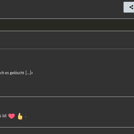
[…]«
ich es gelöscht
s ist
.