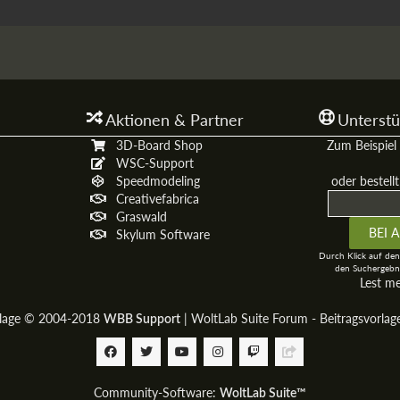
Aktionen & Partner
Unterstü
3D-Board Shop
Zum Beispiel 
WSC-Support
Speedmodeling
oder bestell
Creativefabrica
Graswald
Skylum Software
Durch Klick auf den
den Suchergebni
Lest m
rlage © 2004-2018
|
WoltLab Suite Forum - Beitragsvorla
WBB Support
Community-Software:
WoltLab Suite™