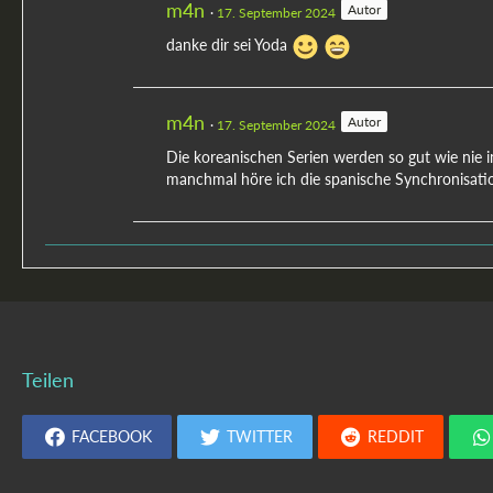
m4n
Autor
17. September 2024
danke dir sei Yoda
m4n
Autor
17. September 2024
Die koreanischen Serien werden so gut wie nie in 
manchmal höre ich die spanische Synchronisatio
Teilen
FACEBOOK
TWITTER
REDDIT