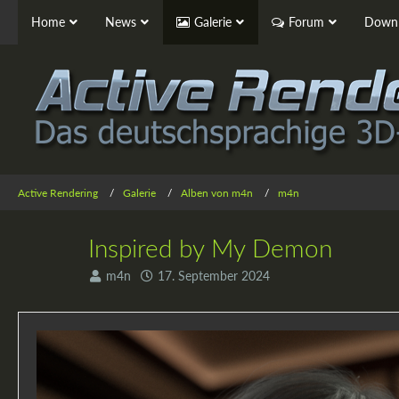
Home
News
Galerie
Forum
Downl
Active Rendering
Galerie
Alben von m4n
m4n
Inspired by My Demon
m4n
17. September 2024