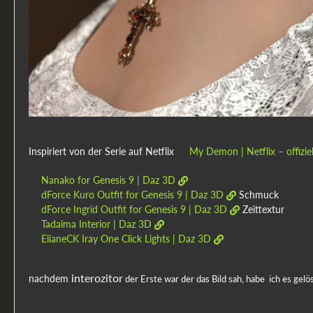
Inspiriert von der Serie auf Netflix
My Demon | Netflix – offizie
Nanako for Genesis 9 | Daz 3D
dForce Kuro Outfit for Genesis 9 | Daz 3D
Schmuck
dForce Ingrid Outfit for Genesis 9 | Daz 3D
Zeittextur
Tadaima Interior | Daz 3D
ElianeCK Iray One Click Lights | Daz 3D
interozitor
nachdem
der Erste war der das Bild sah, habe ich es gelö