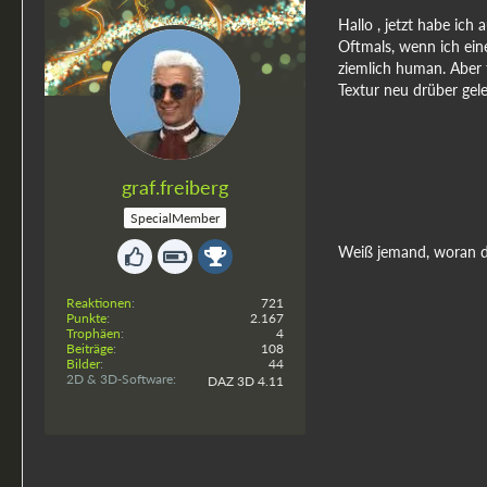
Hallo , jetzt habe ich
Oftmals, wenn ich ein
ziemlich human. Aber t
Textur neu drüber gele
graf.freiberg
SpecialMember
Weiß jemand, woran da
Reaktionen
721
Punkte
2.167
Trophäen
4
Beiträge
108
Bilder
44
2D & 3D-Software
DAZ 3D 4.11