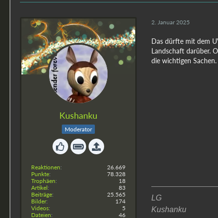
2. Januar 2025
Das dürfte mit dem UV
Landschaft darüber. O
die wichtigen Sachen.
Kushanku
Moderator
Reaktionen
26.669
Punkte
78.328
Trophäen
18
Artikel
83
Beiträge
25.565
LG
Bilder
174
Videos
5
Kushanku
Dateien
46