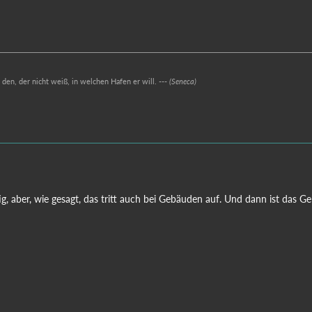
r den, der nicht weiß, in welchen Hafen er will. ---
(Seneca)
htig, aber, wie gesagt, das tritt auch bei Gebäuden auf. Und dann ist das Ge