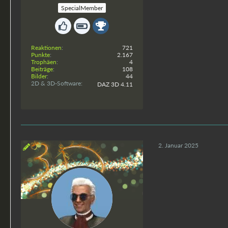
SpecialMember
Reaktionen
721
Punkte
2.167
Trophäen
4
Beiträge
108
Bilder
44
2D & 3D-Software
DAZ 3D 4.11
2. Januar 2025