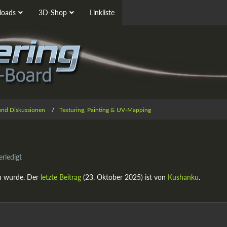
oads
3D-Shop
Linkliste
 und Diskussionen
Texturing, Painting & UV-Mapping
rledigt
n wurde. Der
letzte Beitrag
(
23. Oktober 2025
) ist von
Kushanku
.