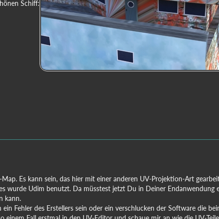
chönen Schiff:
V-Map. Es kann sein, das hier mit einer anderen UV-Projektion-Art gearbe
s wurde Udim benutzt. Da müsstest jetzt Du in Deiner Endanwendung e
n kann.
 ein Fehler des Erstellers sein oder ein verschlucken der Software die be
 so einem Fall erstmal in den UV-Editor und schaue mir an wie die UV-Teile 