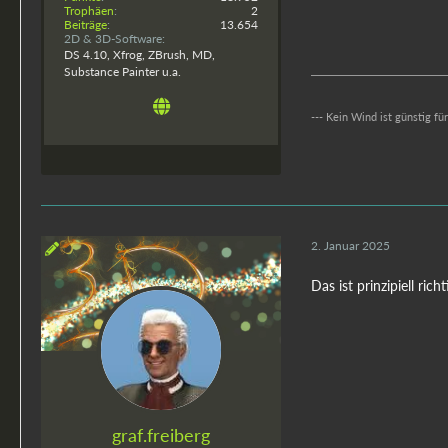
Trophäen
2
Beiträge
13.654
2D & 3D-Software
DS 4.10, Xfrog, ZBrush, MD,
Substance Painter u.a.
--- Kein Wind ist günstig fü
2. Januar 2025
Das ist prinzipiell ric
graf.freiberg