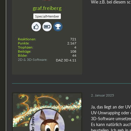
Wie z.B. bei diesem s
graf.freiberg
SpecialMember
Reaktionen
721
Punkte
2.167
Trophäen
4
Beiträge
108
Bilder
44
2D & 3D-Software
DAZ 3D 4.11
2. Januar 2025
Ja, das liegt an der U
UV-Unwrapping oder e
3D-Software umsetze
Es kann natürlich auch
beurteilen. Ich geh in