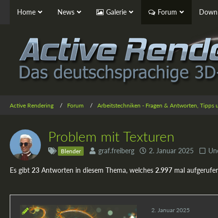
Home
News
Galerie
Forum
Downl
Active Rendering
Forum
Arbeitstechniken - Fragen & Antworten, Tipps
Problem mit Texturen
graf.freiberg
2. Januar 2025
Une
Blender
Es gibt
23
Antworten in diesem Thema, welches
2.997
mal aufgerufe
2. Januar 2025