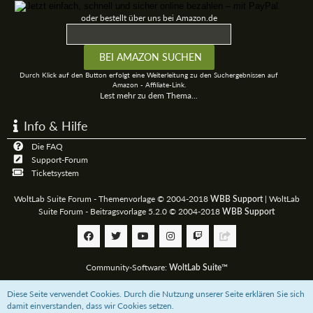
oder bestellt über uns bei Amazon.de
Durch Klick auf den Button erfolgt eine Weiterleitung zu den Suchergebnissen auf
Amazon - Affiliate-Link.
Lest mehr zu dem Thema...
Info & Hilfe
Die FAQ
Support-Forum
Ticketsystem
WoltLab Suite Forum - Themenvorlage © 2004-2018
|
WoltLab
WBB Support
Suite Forum - Beitragsvorlage 5.2.0 © 2004-2018
WBB Support
Community-Software:
WoltLab Suite™
Diese Seite verwendet Cookies. Durch die Nutzung unserer Seite erklären Sie sich
Unterstützt das 3D-Board mit einer
Paypal-Zahlung
oder bestellt über uns bei
damit einverstanden, dass wir Cookies setzen.
Amazon.de